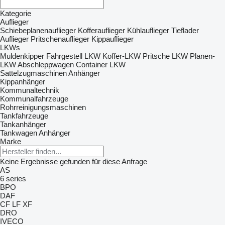
Kategorie
Auflieger
Schiebeplanenauflieger
Kofferauflieger
Kühlauflieger
Tieflader
Auflieger
Pritschenauflieger
Kippauflieger
LKWs
Muldenkipper
Fahrgestell LKW
Koffer-LKW
Pritsche LKW
Planen-
LKW
Abschleppwagen
Container LKW
Sattelzugmaschinen
Anhänger
Kippanhänger
Kommunaltechnik
Kommunalfahrzeuge
Rohrreinigungsmaschinen
Tankfahrzeuge
Tankanhänger
Tankwagen Anhänger
Marke
Keine Ergebnisse gefunden für diese Anfrage
AS
6 series
BPO
DAF
CF
LF
XF
DRO
IVECO