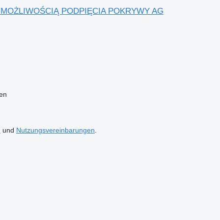
 Z MOŻLIWOŚCIĄ PODPIĘCIA POKRYWY AG
ten
n
und
Nutzungsvereinbarungen
.