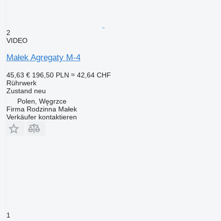
2
VIDEO
Małek Agregaty M-4
45,63 €
196,50 PLN
≈ 42,64 CHF
Rührwerk
Zustand
neu
Polen, Węgrzce
Firma Rodzinna Małek
Verkäufer kontaktieren
1