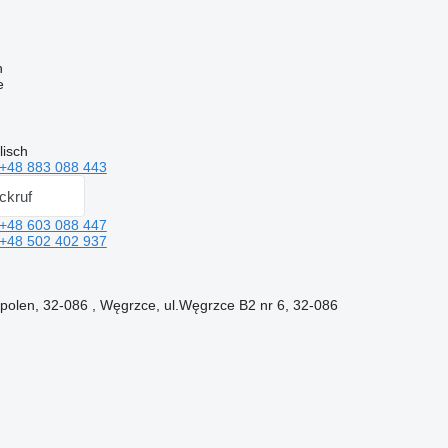
n
e
lisch
+48 883 088 443
ckruf
+48 603 088 447
+48 502 402 937
polen, 32-086 , Węgrzce, ul.Węgrzce B2 nr 6, 32-086