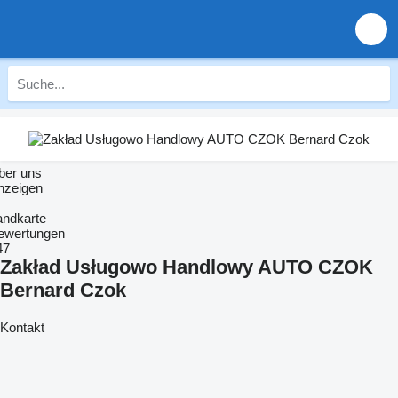
ber uns
nzeigen
andkarte
ewertungen
47
Zakład Usługowo Handlowy AUTO CZOK
Bernard Czok
Kontakt