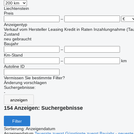
Liechtenstein
Preis
–
Anzeigentyp
Verkauf
vom Hersteller
Leasing
Kredit
in Raten
Inzahlungnahme (Tau
Zustand
neu
gebraucht
Baujahr
–
Km-Stand
–
km
Autoline ID
Vermissen Sie bestimmte Filter?
Änderung vorschlagen
Suchergebnisse:
-
anzeigen
154 Anzeigen:
Suchergebnisse
Filter
Sortierung
:
Anzeigendatum
Anzeigendatum
Teuerste zuerst
Günstigste zuerst
Baujahr - neueste