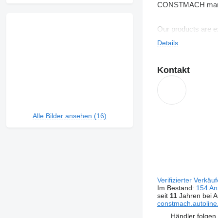
CONSTMACH manufact
Our products are ex
Bulgaria, North Ma
Details
Oman, Georgia, Kaz
clients.
Kontakt
Our main target is 
name. Customer sat
Alle Bilder ansehen (16)
CONSTMACH is a cu
9001:2008 Quality M
Verifizierter Verkäu
Im Bestand:
154 An
seit
11
Jahren bei A
constmach.autoline.
Händler folgen