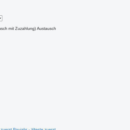
sch mit Zuzahlung)
Austausch
 zuerst
Baujahr - älteste zuerst