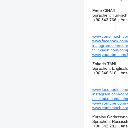
Emre CINAR
Sprachen:
Türkisch,
+90 542 766...
Anz
www.constmach.co
www.facebook.com/c
instagram.com/cons
tr.linkedin.com/com
www.youtube.com/@
Zakaria TAHI
Sprachen:
Englisch,
+90 546 616...
Anz
www.facebook.com/c
instagram.com/cons
tr.linkedin.com/com
www.youtube.com/@
www.constmach.co
Kuralay Ondassyno
Sprachen:
Russisc
+90 542 281...
Anz