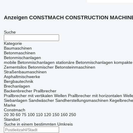
Anzeigen CONSTMACH CONSTRUCTION MACHINE
Suche
Kategorie
Baumaschinen
Betonmaschinen
Betonmischanlagen
mobile Betonmischanlagen
stationäre Betonmischanlagen
kompakte
Zementsilos
Betonmischer
Betonsteinmaschinen
Straßenbaumaschinen
Asphaltmischwerke
Bergbautechnik
Brechanlagen
Backenbrecher
Prallbrecher
Prallbrecher mit vertikalen Wellen
Prallbrecher mit horizontalen Well
Siebanlagen‎
Sandwäscher
Sandherstellungsmaschinen
Kegelbreche
Marke
Constmach
20
30
60
75
100
110
120
150
160
250
Standort
Suche in einem bestimmten Umkreis