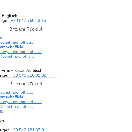
 Englisch
eigen
+90 542 766 13 15
Bitte um Rückruf
m
onstmachofficial/
tmachofficial
pany/constmachofficial
constmachofficial
 Französisch, Arabisch
eigen
+90 546 616 32 82
Bitte um Rückruf
onstmachofficial/
tmachofficial
pany/constmachofficial
constmachofficial
m/
va
h
eigen
+90 542 281 37 91