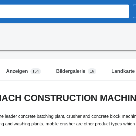
Anzeigen
Bildergalerie
Landkarte
154
16
ACH CONSTRUCTION MACHINE
eader concrete batching plant, crusher and concrete block machine
ning and washing plants, mobile crusher are other product types w