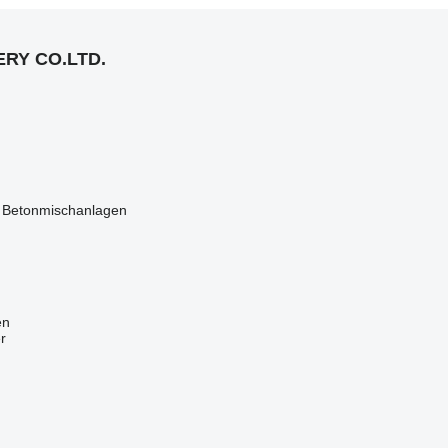
RY CO.LTD.
 Betonmischanlagen
en
r