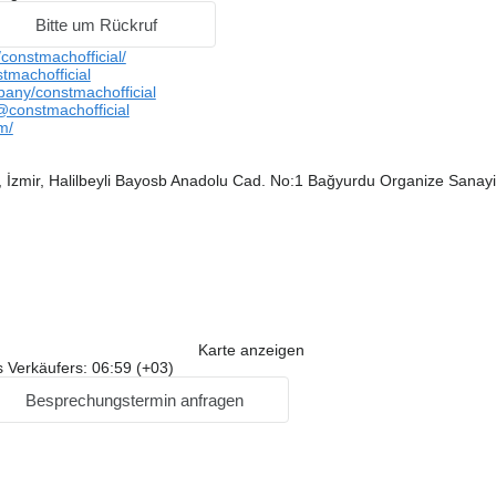
Bitte um Rückruf
onstmachofficial/
tmachofficial
pany/constmachofficial
constmachofficial
m/
, İzmir, Halilbeyli Bayosb Anadolu Cad. No:1 Bağyurdu Organize Sanay
Karte anzeigen
 Verkäufers: 06:59 (+03)
Besprechungstermin anfragen