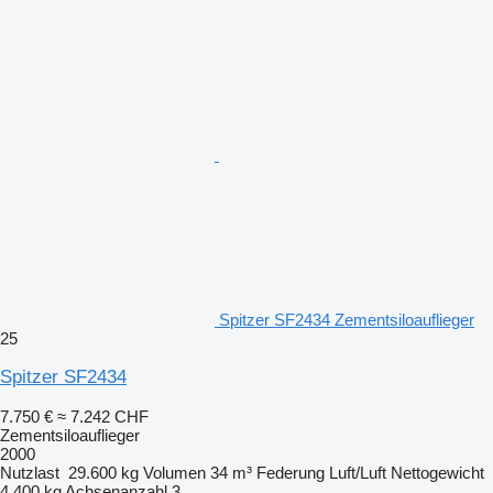
Spitzer SF2434 Zementsiloauflieger
25
Spitzer SF2434
7.750 €
≈ 7.242 CHF
Zementsiloauflieger
2000
Nutzlast
29.600 kg
Volumen
34 m³
Federung
Luft/Luft
Nettogewicht
4.400 kg
Achsenanzahl
3