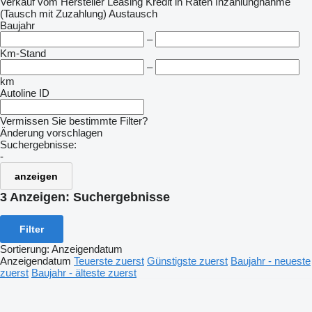
Verkauf
vom Hersteller
Leasing
Kredit
in Raten
Inzahlungnahme
(Tausch mit Zuzahlung)
Austausch
Baujahr
–
Km-Stand
–
km
Autoline ID
Vermissen Sie bestimmte Filter?
Änderung vorschlagen
Suchergebnisse:
-
anzeigen
3 Anzeigen:
Suchergebnisse
Filter
Sortierung
:
Anzeigendatum
Anzeigendatum
Teuerste zuerst
Günstigste zuerst
Baujahr - neueste
zuerst
Baujahr - älteste zuerst