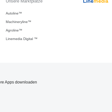
Unsere Marktplätze
Autoline™
Machineryline™
Agroline™
Linemedia Digital ™
re Apps downloaden