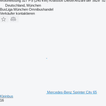
Motorleistung
327 PS (240 kW)
Kraftstoff
Diesel
Anzahl der Sitze
52
Deutschland, München
BusLiga München Omnibushandel
Verkäufer kontaktieren
Mercedes-Benz Sprinter City 65
Kleinbus
16