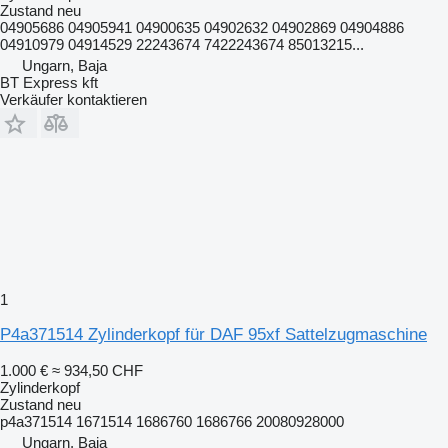
Zustand
neu
04905686 04905941 04900635 04902632 04902869 04904886
04910979 04914529 22243674 7422243674 85013215...
Ungarn, Baja
BT Express kft
Verkäufer kontaktieren
1
P4a371514 Zylinderkopf für DAF 95xf Sattelzugmaschine
1.000 €
≈ 934,50 CHF
Zylinderkopf
Zustand
neu
p4a371514 1671514 1686760 1686766 20080928000
Ungarn, Baja