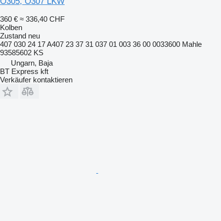
O305, O307 LKW
360 €
≈ 336,40 CHF
Kolben
Zustand
neu
407 030 24 17 A407 23 37 31 037 01 003 36 00 0033600 Mahle
93585602 KS
Ungarn, Baja
BT Express kft
Verkäufer kontaktieren