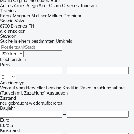
Mahle Original
Mercedes-Benz
Actros
Arocs
Atego
Axor
Citaro
O-series
Tourismo
T-series
Kerax
Magnum
Midliner
Midlum
Premium
Scania
Volvo
8700
B-series
FH
alle anzeigen
Standort
Suche in einem bestimmten Umkreis
Liechtenstein
Preis
–
Anzeigentyp
Verkauf
vom Hersteller
Leasing
Kredit
in Raten
Inzahlungnahme
(Tausch mit Zuzahlung)
Austausch
Zustand
neu
gebraucht
wiederaufbereitet
Baujahr
–
Euro
Euro 5
Km-Stand