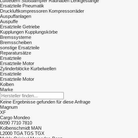
Luftfedern
Stoßdämpfer
Radnaben
Lenkgestänge
Ersatzteile Pneumatik
Druckluftkompressoren
Kompressorräder
Auspuffanlagen
Auspuffe
Ersatzteile Getriebe
Kupplungen
Kupplungskörbe
Bremssysteme
Bremsscheiben
sonstige Ersatzteile
Reparatursätze
Ersatzteile
Ersatzteile Motor
Zylinderblöcke
Kurbelwellen
Ersatzteile
Ersatzteile Motor
Kolben
Marke
Keine Ergebnisse gefunden für diese Anfrage
Magnum
XF
Cargo
Mondeo
6090
7710
7810
Kolbenschmidt
MAN
L2000
TGA
TGS
TGX