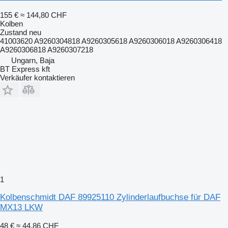
155 €
≈ 144,80 CHF
Kolben
Zustand
neu
41003620 A9260304818 A9260305618 A9260306018 A9260306418
A9260306818 A9260307218
Ungarn, Baja
BT Express kft
Verkäufer kontaktieren
1
Kolbenschmidt DAF 89925110 Zylinderlaufbuchse für DAF
MX13 LKW
48 €
≈ 44,86 CHF