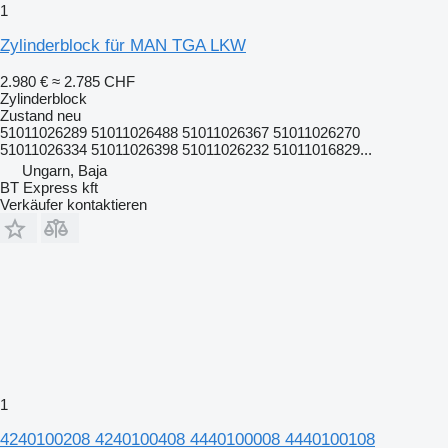
1
Zylinderblock für MAN TGA LKW
2.980 €
≈ 2.785 CHF
Zylinderblock
Zustand
neu
51011026289 51011026488 51011026367 51011026270
51011026334 51011026398 51011026232 51011016829...
Ungarn, Baja
BT Express kft
Verkäufer kontaktieren
1
4240100208 4240100408 4440100008 4440100108