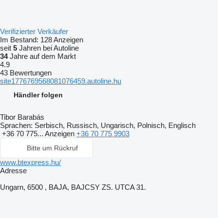
Verifizierter Verkäufer
Im Bestand:
128 Anzeigen
seit
5
Jahren bei Autoline
34
Jahre auf dem Markt
4.9
43 Bewertungen
site1776769568081076459.autoline.hu
Händler folgen
Tibor Barabás
Sprachen:
Serbisch, Russisch, Ungarisch, Polnisch, Englisch
+36 70 775...
Anzeigen
+36 70 775 9903
Bitte um Rückruf
www.btexpress.hu/
Adresse
Ungarn, 6500 , BAJA, BAJCSY ZS. UTCA 31.