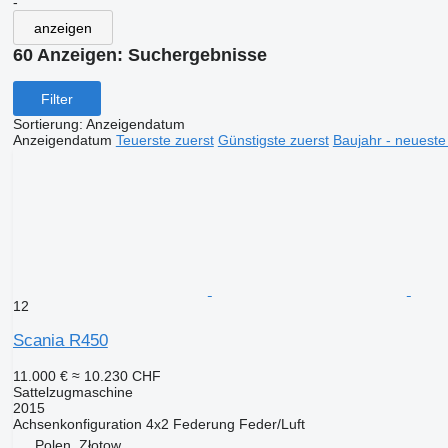
-
anzeigen
60 Anzeigen:
Suchergebnisse
Filter
Sortierung
:
Anzeigendatum
Anzeigendatum
Teuerste zuerst
Günstigste zuerst
Baujahr - neueste
12
Scania R450
11.000 €
≈ 10.230 CHF
Sattelzugmaschine
2015
Achsenkonfiguration
4x2
Federung
Feder/Luft
Polen, Złotow