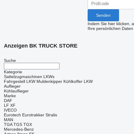
Indem Sie hier klicken, 
Ihre persönlichen Daten
Anzeigen BK TRUCK STORE
Suche
Kategorie
Sattelzugmaschinen
LKWs
Fahrgestell LKW
Muldenkipper
Kühlkoffer LKW
Auflieger
Kühlauflieger
Marke
DAF
LF
XF
IVECO
Eurotech
Eurotrakker
Stralis
MAN
TGA
TGS
TGX
Mercedes-Benz