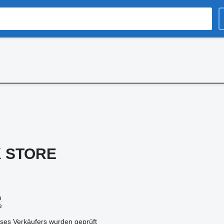
 STORE
n
e
ses Verkäufers wurden geprüft