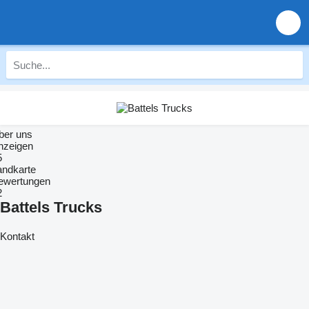
ber uns
nzeigen
5
andkarte
ewertungen
2
Battels Trucks
Kontakt