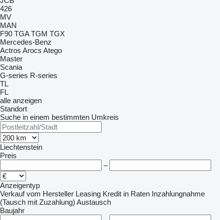
JCB
426
MV
MAN
F90
TGA
TGM
TGX
Mercedes-Benz
Actros
Arocs
Atego
Master
Scania
G-series
R-series
TL
FL
alle anzeigen
Standort
Suche in einem bestimmten Umkreis
Liechtenstein
Preis
–
Anzeigentyp
Verkauf
vom Hersteller
Leasing
Kredit
in Raten
Inzahlungnahme
(Tausch mit Zuzahlung)
Austausch
Baujahr