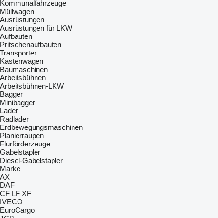
Kommunalfahrzeuge
Müllwagen
Ausrüstungen
Ausrüstungen für LKW
Aufbauten
Pritschenaufbauten
Transporter
Kastenwagen
Baumaschinen
Arbeitsbühnen
Arbeitsbühnen-LKW
Bagger
Minibagger
Lader
Radlader
Erdbewegungsmaschinen
Planierraupen
Flurförderzeuge
Gabelstapler
Diesel-Gabelstapler
Marke
AX
DAF
CF
LF
XF
IVECO
EuroCargo