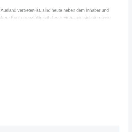
Ausland vertreten ist, sind heute neben dem Inhaber und
kere Konkurrenzfähigkeit dieser Firma, die sich durch die
hnet.
recht zu werden.