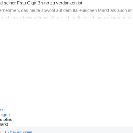
d seiner Frau Olga Bruno zu verdanken ist.
ernehmen, das heute sowohl auf dem italienischen Markt als auch im 
n auch seine beiden Söhne tätig: sie bemühen sich um eine immer stär
Ressourcen, sowie durch ihre Einfachheit und Zuverlässigkeit auszeic
dlagen, auf denen wir versuchen, allen Erfordernissen der Kunden ge
fer
eigen
utoline
arkt
15 Bewertungen