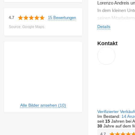
Lorenzo Andreis un
In dem kleinen Unt
15 Bewertungen
4.7
seinen Mitarbeiter
hohe Qualität der 
Details
Source: Google Maps
Dies sind die Grun
Kontakt
Alle Bilder ansehen (10)
Verifizierter Verkäu
Im Bestand:
14 Anz
seit
15
Jahren bei A
30
Jahre auf dem M
4.7