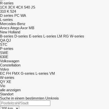
R-series
1CX
3CX
4CX
540
JS
310 K
524
D series
PC
WA
L-series
Mercedes-Benz
Arocs
Atego
Axor
MB
New Holland
B-series
D-series
E-series
L-series
LM
RG
W-series
QA
QJ
STC
P-series
SWE
630E
Volkswagen
Constellation
Volvo
EC
FH
FMX
G-series
L-series
VM
W-series
QY
XE
Vio
alle anzeigen
Standort
Suche in einem bestimmten Umkreis