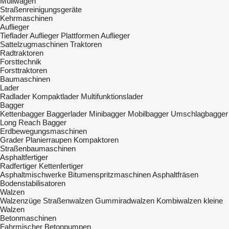
Müllwagen
Straßenreinigungsgeräte
Kehrmaschinen
Auflieger
Tieflader Auflieger
Plattformen Auflieger
Sattelzugmaschinen
Traktoren
Radtraktoren
Forsttechnik
Forsttraktoren
Baumaschinen
Lader
Radlader
Kompaktlader
Multifunktionslader
Bagger
Kettenbagger
Baggerlader
Minibagger
Mobilbagger
Umschlagbagger
Long Reach Bagger
Erdbewegungsmaschinen
Grader
Planierraupen
Kompaktoren
Straßenbaumaschinen
Asphaltfertiger
Radfertiger
Kettenfertiger
Asphaltmischwerke
Bitumenspritzmaschinen
Asphaltfräsen
Bodenstabilisatoren
Walzen
Walzenzüge
Straßenwalzen
Gummiradwalzen
Kombiwalzen
kleine
Walzen
Betonmaschinen
Fahrmischer
Betonpumpen