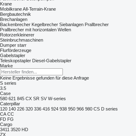
Krane
Mobilkrane
All-Terrain-Krane
Bergbautechnik
Brechanlagen
Backenbrecher
Kegelbrecher
Siebanlagen‎
Prallbrecher
Prallbrecher mit horizontalen Wellen
Rotorzerkleinerer
Steinbruchmaschinen
Dumper starr
Flurförderzeuge
Gabelstapler
Teleskopstapler
Diesel-Gabelstapler
Marke
Keine Ergebnisse gefunden für diese Anfrage
S series
3.5
Case
580
621
845
CX
SR
SV
W-series
Caterpillar
120
140
226
320
336
416
924
938
950
966
980
CS
D series
CA
CC
FD
FG
Cargo
3411
3520
HD
ZX