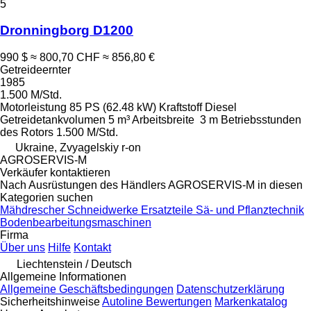
5
Dronningborg D1200
990 $
≈ 800,70 CHF
≈ 856,80 €
Getreideernter
1985
1.500 M/Std.
Motorleistung
85 PS (62.48 kW)
Kraftstoff
Diesel
Getreidetankvolumen
5 m³
Arbeitsbreite
3 m
Betriebsstunden
des Rotors
1.500 M/Std.
Ukraine, Zvyagelskiy r-on
AGROSERVIS-M
Verkäufer kontaktieren
Nach Ausrüstungen des Händlers AGROSERVIS-M in diesen
Kategorien suchen
Mähdrescher
Schneidwerke
Ersatzteile
Sä- und Pflanztechnik
Bodenbearbeitungsmaschinen
Firma
Über uns
Hilfe
Kontakt
Liechtenstein / Deutsch
Allgemeine Informationen
Allgemeine Geschäftsbedingungen
Datenschutzerklärung
Sicherheitshinweise
Autoline Bewertungen
Markenkatalog