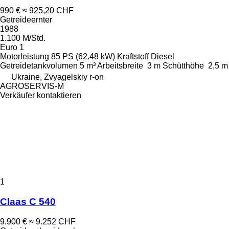
990 €
≈ 925,20 CHF
Getreideernter
1988
1.100 M/Std.
Euro 1
Motorleistung
85 PS (62.48 kW)
Kraftstoff
Diesel
Getreidetankvolumen
5 m³
Arbeitsbreite
3 m
Schütthöhe
2,5 m
Ukraine, Zvyagelskiy r-on
AGROSERVIS-M
Verkäufer kontaktieren
1
Claas C 540
9.900 €
≈ 9.252 CHF