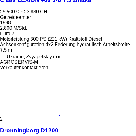
25.500 €
≈ 23.830 CHF
Getreideernter
1998
2.800 M/Std.
Euro 2
Motorleistung
300 PS (221 kW)
Kraftstoff
Diesel
Achsenkonfiguration
4x2
Federung
hydraulisch
Arbeitsbreite
7,5 m
Ukraine, Zvyagelskiy r-on
AGROSERVIS-M
Verkäufer kontaktieren
2
Dronningborg D1200