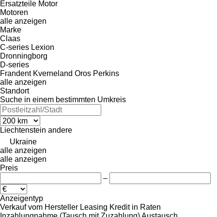
Ersatzteile Motor
Motoren
alle anzeigen
Marke
Claas
C-series
Lexion
Dronningborg
D-series
Frandent
Kverneland
Oros
Perkins
alle anzeigen
Standort
Suche in einem bestimmten Umkreis
Liechtenstein
andere
Ukraine
alle anzeigen
alle anzeigen
Preis
–
Anzeigentyp
Verkauf
vom Hersteller
Leasing
Kredit
in Raten
Inzahlungnahme (Tausch mit Zuzahlung)
Austausch