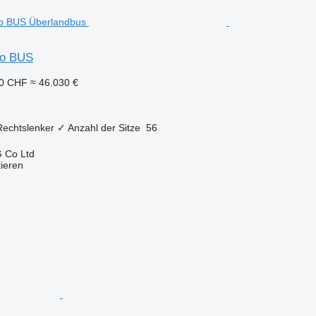
so BUS
10 CHF
≈ 46.030 €
Rechtslenker
✓
Anzahl der Sitze
56
 Co Ltd
tieren