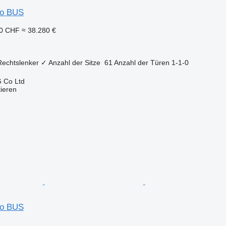
so BUS
70 CHF
≈ 38.280 €
Rechtslenker
✓
Anzahl der Sitze
61
Anzahl der Türen
1-1-0
 Co Ltd
tieren
so BUS