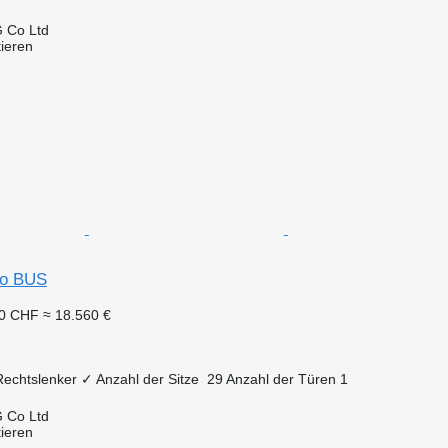
 Co Ltd
tieren
so BUS
50 CHF
≈ 18.560 €
Rechtslenker
✓
Anzahl der Sitze
29
Anzahl der Türen
1
 Co Ltd
tieren