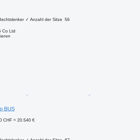
Rechtslenker
✓
Anzahl der Sitze
56
 Co Ltd
tieren
so BUS
90 CHF
≈ 20.540 €
Rechtslenker
✓
Anzahl der Sitze
87