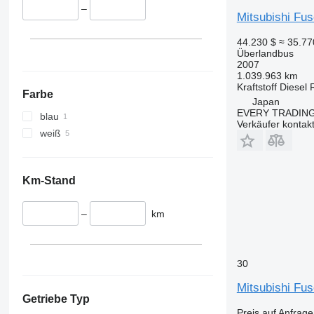
–
Mitsubishi Fu
44.230 $
≈ 35.7
Überlandbus
2007
1.039.963 km
Kraftstoff
Diesel
Farbe
Japan
EVERY TRADING
blau
Verkäufer kontak
weiß
Km-Stand
–
km
30
Mitsubishi Fu
Getriebe Typ
Preis auf Anfrage