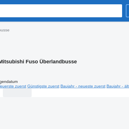
busse
Mitsubishi Fuso Überlandbusse
igendatum
euerste zuerst
Günstigste zuerst
Baujahr - neueste zuerst
Baujahr - äl