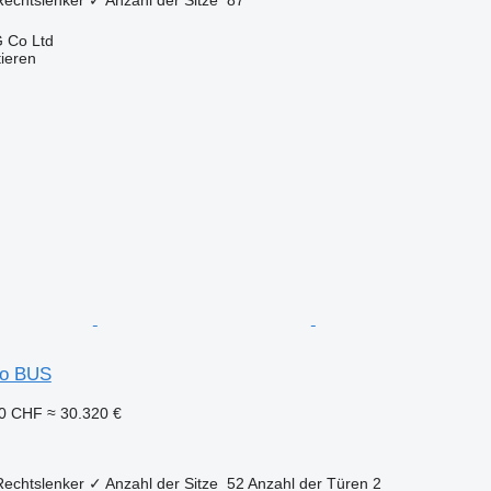
 Co Ltd
tieren
so BUS
30 CHF
≈ 30.320 €
Rechtslenker
✓
Anzahl der Sitze
52
Anzahl der Türen
2