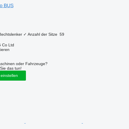
so BUS
Rechtslenker
✓
Anzahl der Sitze
59
 Co Ltd
tieren
aschinen oder Fahrzeuge?
Sie das tun!
einstellen