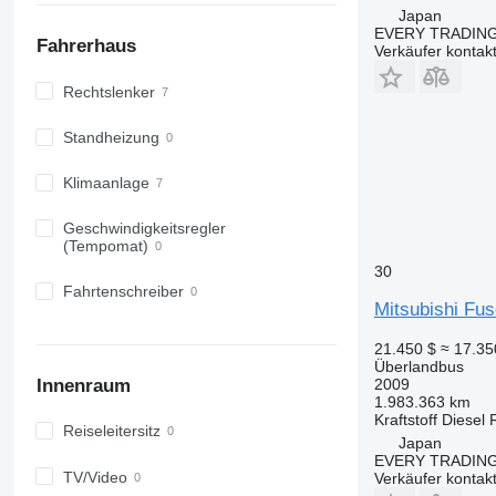
Japan
EVERY TRADING
Fahrerhaus
Verkäufer kontak
Rechtslenker
Standheizung
Klimaanlage
Geschwindigkeitsregler
(Tempomat)
30
Fahrtenschreiber
Mitsubishi Fu
21.450 $
≈ 17.3
Überlandbus
2009
Innenraum
1.983.363 km
Kraftstoff
Diesel
Reiseleitersitz
Japan
EVERY TRADING
TV/Video
Verkäufer kontak