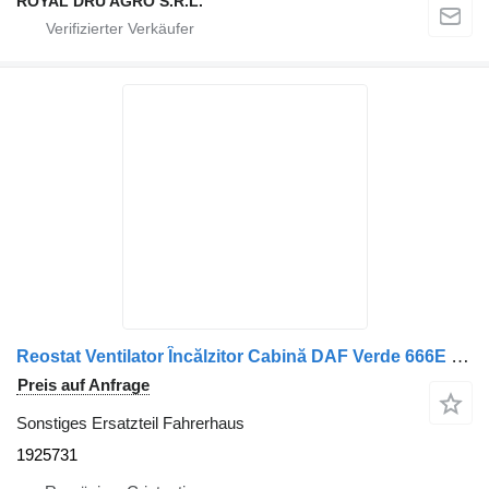
ROYAL DRU AGRO S.R.L.
Reostat Ventilator Încălzitor Cabină DAF Verde 666E OSTH1 1925731 für LKW
Preis auf Anfrage
Sonstiges Ersatzteil Fahrerhaus
1925731