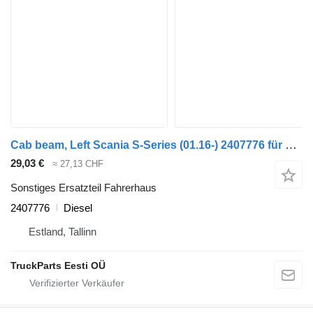
Cab beam, Left Scania S-Series (01.16-) 2407776 für Scania L,P,G,R,S-series (2016-) Sattelzugmaschine
29,03 €
≈ 27,13 CHF
Sonstiges Ersatzteil Fahrerhaus
2407776
Diesel
Estland, Tallinn
TruckParts Eesti OÜ