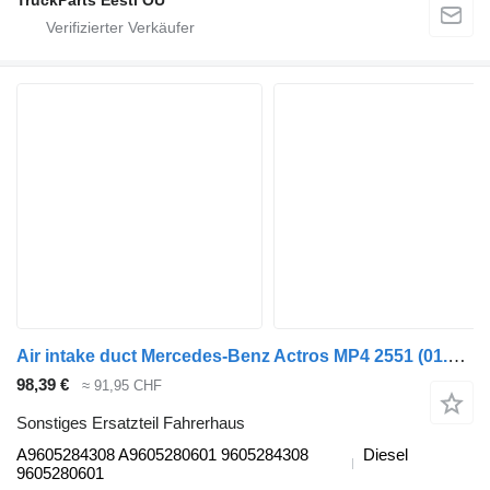
TruckParts Eesti OÜ
Air intake duct Mercedes-Benz Actros MP4 2551 (01.13-) A9605284308 für Mercedes-Benz Actros MP4 Antos Arocs (2012-) LKW
98,39 €
≈ 91,95 CHF
Sonstiges Ersatzteil Fahrerhaus
A9605284308 A9605280601 9605284308
Diesel
9605280601