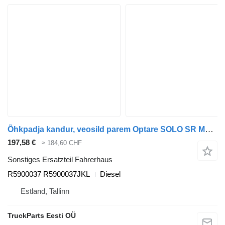
Õhkpadja kandur, veosild parem Optare SOLO SR M960 (01.07-) R5900037 für Optare Solo Sr, Tempo, Versa, Olymus, Toro (2004-) Bus
197,58 €
≈ 184,60 CHF
Sonstiges Ersatzteil Fahrerhaus
R5900037 R5900037JKL
Diesel
Estland, Tallinn
TruckParts Eesti OÜ