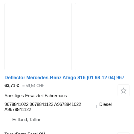
Deflector Mercedes-Benz Atego 816 (01.98-12.04) 9678841022 für Mercedes-Benz Atego, Atego 2, Atego 3 (1996-) Sattelzugmaschine
63,71 €
≈ 59,54 CHF
Sonstiges Ersatzteil Fahrerhaus
9678841022 9678841122 A9678841022
Diesel
A9678841122
Estland, Tallinn