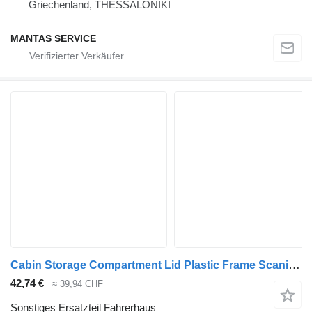
Griechenland, THESSALONIKI
MANTAS SERVICE
Cabin Storage Compartment Lid Plastic Frame Scania R-series (01.04-) 1891518 für Scania P,G,R,T-series (2004-2017) Sattelzugmaschine
42,74 €
≈ 39,94 CHF
Sonstiges Ersatzteil Fahrerhaus