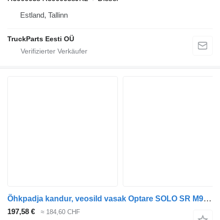
Estland, Tallinn
TruckParts Eesti OÜ
Õhkpadja kandur, veosild vasak Optare SOLO SR M960 (01.07-) R5900038 für Optare Solo Sr, Tempo, Versa, Olymus, Toro (2004-) Bus
197,58 €
≈ 184,60 CHF