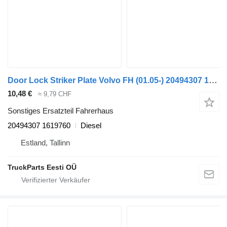
Door Lock Striker Plate Volvo FH (01.05-) 20494307 1619760 für Volvo FH12, FH16, NH12, FH, VNL780 (1993-2014) Sattelzugmaschine
10,48 €
≈ 9,79 CHF
Sonstiges Ersatzteil Fahrerhaus
20494307 1619760
Diesel
Estland, Tallinn
TruckParts Eesti OÜ