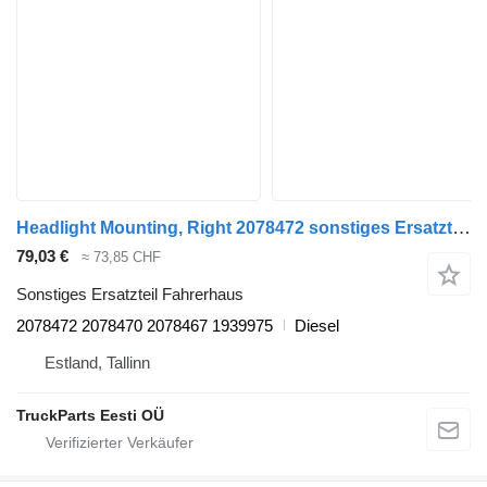
Headlight Mounting, Right 2078472 sonstiges Ersatzteil Fahrerhaus für Scania P,G,R,T-series (2004-2017) Sattelzugmaschine
79,03 €
≈ 73,85 CHF
Sonstiges Ersatzteil Fahrerhaus
2078472 2078470 2078467 1939975
Diesel
Estland, Tallinn
TruckParts Eesti OÜ