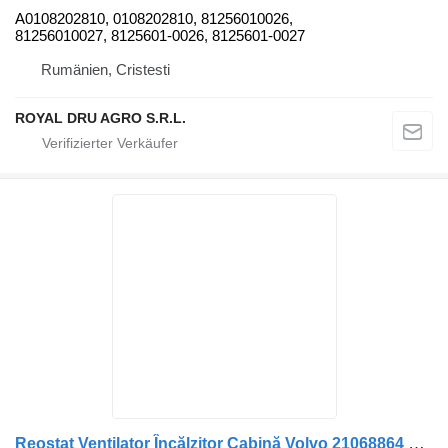
A0108202810, 0108202810, 81256010026,
81256010027, 8125601-0026, 8125601-0027
Rumänien, Cristesti
ROYAL DRU AGRO S.R.L.
Reostat Ventilator Încălzitor Cabină Volvo 21068864 21068864-11 für LKW