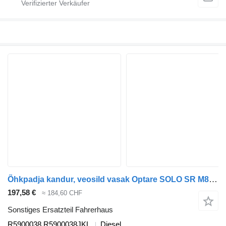
Õhkpadja kandur, veosild vasak Optare SOLO SR M890 (01.07-) R5900038 für Optare Solo Sr, Tempo, Versa, Olymus, Toro (2004-) Bus
197,58 €
≈ 184,60 CHF
Sonstiges Ersatzteil Fahrerhaus
R5900038 R5900038JKL
Diesel