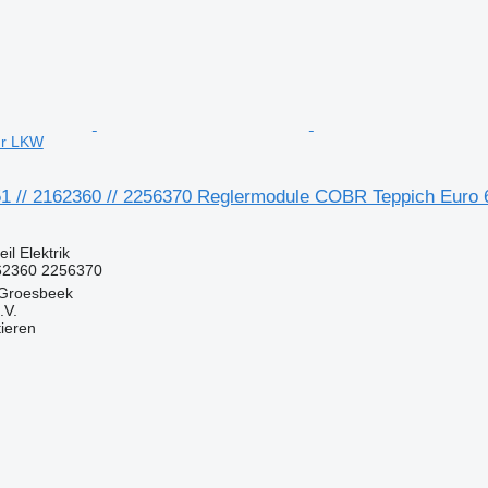
ür LKW
1 // 2162360 // 2256370 Reglermodule COBR Teppich Euro 
il Elektrik
162360 2256370
 Groesbeek
.V.
tieren