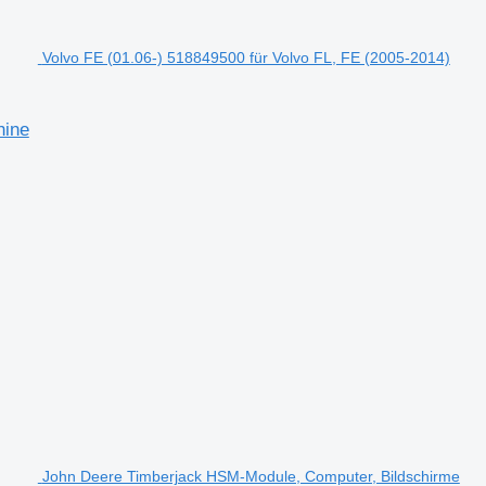
Volvo FE (01.06-) 518849500 für Volvo FL, FE (2005-2014)
hine
John Deere Timberjack HSM-Module, Computer, Bildschirme