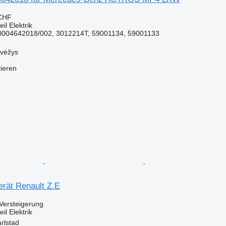
 CHF
il Elektrik
004642018/002, 3012214T, 59001134, 59001133
evėžys
tieren
erät Renault Z.E
Versteigerung
il Elektrik
rlstad