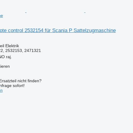
ne
mote control 2532154 für Scania P Sattelzugmaschine
il Elektrik
2, 2532153, 2471321
O raj.
tieren
rsatzteil nicht finden?
frage sofort!
en