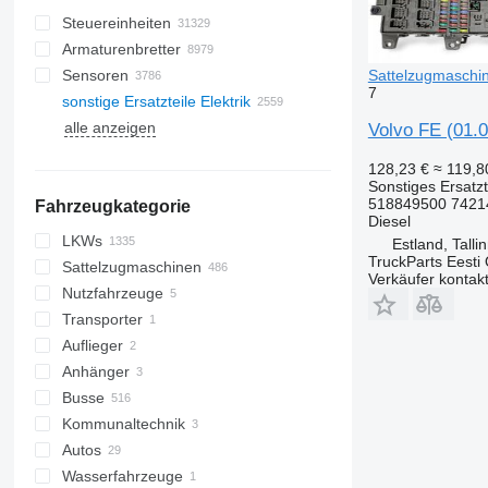
Steuereinheiten
Armaturenbretter
Sensoren
Sattelzugmaschi
7
sonstige Ersatzteile Elektrik
alle anzeigen
Volvo FE (01.
128,23 €
≈ 119,
Sonstiges Ersatzte
518849500 7421
Fahrzeugkategorie
Diesel
LKWs
Estland, Talli
TruckParts Eesti
Sattelzugmaschinen
Verkäufer kontak
Nutzfahrzeuge
Transporter
Auflieger
Anhänger
Busse
Kommunaltechnik
Autos
Rettungstechnik
Wasserfahrzeuge
Kommunalfahrzeuge
Feuerwehrautos