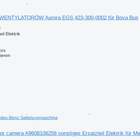
ENTYLATORÓW Aurora EGS 423-300-0002 für Bova Bus
F
il Elektrik
ors
tieren
cedes-Benz Sattelzugmaschine
ror camera A9608106258 sonstiges Ersatzteil Elektrik für 