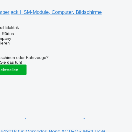
mberjack HSM-Module, Computer, Bildschirme
il Elektrik
ų Rūdos
mpany
tieren
aschinen oder Fahrzeuge?
Sie das tun!
einstellen
4642018 für Mercedes-Benz ACTROS MP4 LKW