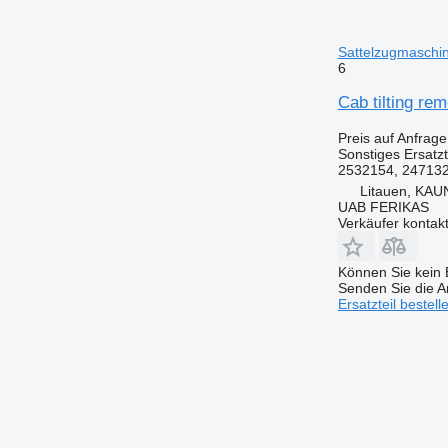
Sattelzugmaschi
6
Cab tilting re
Preis auf Anfrage
Sonstiges Ersatzte
2532154, 247132
Litauen, KAUN
UAB FERIKAS
Verkäufer kontak
Können Sie kein E
Senden Sie die An
Ersatzteil bestell