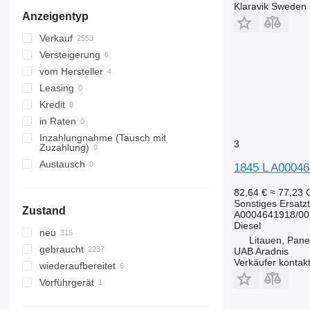
Klaravik Sweden
Anzeigentyp
Verkauf
Versteigerung
vom Hersteller
Leasing
Kredit
in Raten
Inzahlungnahme (Tausch mit
3
Zuzahlung)
Austausch
1845 L A0004
82,64 €
≈ 77,23
Sonstiges Ersatzte
Zustand
A0004641918/00
Diesel
neu
Litauen, Pan
gebraucht
UAB Aradnis
Verkäufer kontak
wiederaufbereitet
Vorführgerät