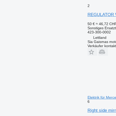
2
REGULATOR W
50 €
≈ 46,72 CH
Sonstiges Ersatzte
423-300-0002
Lettland
Sia Gaismas mot
Verkäufer kontak
Elektrik für Mer
6
Right side mir