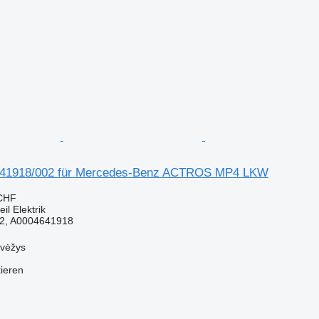
641918/002 für Mercedes-Benz ACTROS MP4 LKW
 CHF
il Elektrik
2, A0004641918
evėžys
tieren