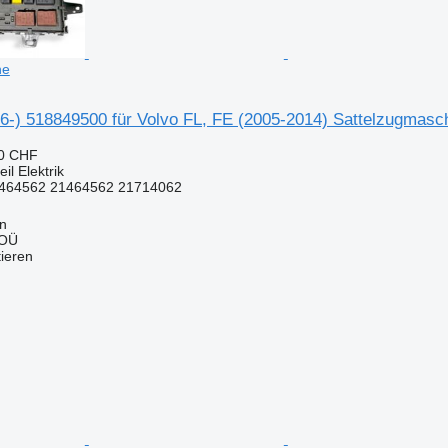
ne
06-) 518849500 für Volvo FL, FE (2005-2014) Sattelzugmasc
80 CHF
il Elektrik
464562 21464562 21714062
nn
 OÜ
tieren