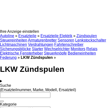
Ihre Anzeige einstellen
Autoline
»
Ersatzteile
»
Ersatzteile Elektrik
»
Zündspulen
Steuereinheiten
Armaturenbretter
Sensoren
Lenkstockschalter
Lichtmaschinen
Verdrahtungen
Fahrtenschreiber
Sicherungsblöcke
Starter
Wechselrichter
Monitors
Relais
Elektrische Fensterheber
Steuerknöpfe
Bedieneinheiten
Federung
»
LKW Zündspulen
»
LKW Zündspulen
Suche
(Ersatzteilnummer, Marke, Modell, Ersatzteil)
Kategorie