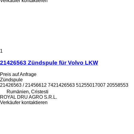
Verkäufer kontaktieren
1
21426563 Zündspule für Volvo LKW
Preis auf Anfrage
Zündspule
21426563 / 21456612 7421426563 51255017007 20558553
Rumänien, Cristesti
ROYAL DRU AGRO S.R.L.
Verkäufer kontaktieren