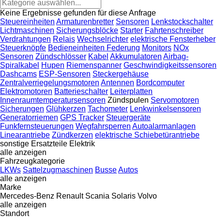
Keine Ergebnisse gefunden für diese Anfrage
Steuereinheiten
Armaturenbretter
Sensoren
Lenkstockschalter
Lichtmaschinen
Sicherungsblöcke
Starter
Fahrtenschreiber
Verdrahtungen
Relais
Wechselrichter
elektrische Fensterheber
Steuerknöpfe
Bedieneinheiten Federung
Monitors
NOx
Sensoren
Zündschlösser
Kabel
Akkumulatoren
Airbag-
Spiralkabel
Hupen
Riemenspanner
Geschwindigkeitssensoren
Dashcams
ESP-Sensoren
Steckergehäuse
Zentralverriegelungsmotoren
Antennen
Bordcomputer
Elektromotoren
Batterieschalter
Leiterplatten
Innenraumtemperatursensoren
Zündspulen
Servomotoren
Sicherungen
Glühkerzen
Tachometer
Lenkwinkelsensoren
Generatorriemen
GPS Tracker
Steuergeräte
Funkfernsteuerungen
Wegfahrsperren
Autoalarmanlagen
Linearantriebe
Zündkerzen
elektrische Schiebetürantriebe
sonstige Ersatzteile Elektrik
alle anzeigen
Fahrzeugkategorie
LKWs
Sattelzugmaschinen
Busse
Autos
alle anzeigen
Marke
Mercedes-Benz
Renault
Scania
Solaris
Volvo
alle anzeigen
Standort