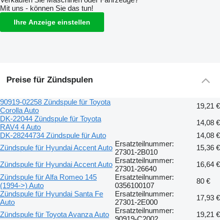
Mit uns - können Sie das tun!
Ihre Anzeige einstellen
Preise für Zündspulen
90919-02258 Zündspule für Toyota
19,21 €
Corolla Auto
DK-22044 Zündspule für Toyota
14,08 €
RAV4 4 Auto
DK-28244734 Zündspule für Auto
14,08 €
Ersatzteilnummer:
Zündspule für Hyundai Accent Auto
15,36 €
27301-2B010
Ersatzteilnummer:
Zündspule für Hyundai Accent Auto
16,64 €
27301-26640
Zündspule für Alfa Romeo 145
Ersatzteilnummer:
80 €
(1994->) Auto
0356100107
Zündspule für Hyundai Santa Fe
Ersatzteilnummer:
17,93 €
Auto
27301-2E000
Ersatzteilnummer:
Zündspule für Toyota Avanza Auto
19,21 €
90919-C2002