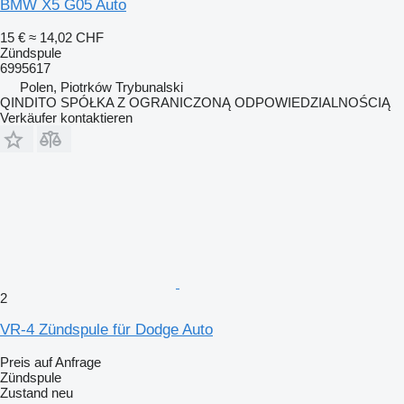
BMW X5 G05 Auto
15 €
≈ 14,02 CHF
Zündspule
6995617
Polen, Piotrków Trybunalski
QINDITO SPÓŁKA Z OGRANICZONĄ ODPOWIEDZIALNOŚCIĄ
Verkäufer kontaktieren
2
VR-4 Zündspule für Dodge Auto
Preis auf Anfrage
Zündspule
Zustand
neu