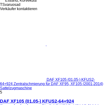
Estland, Kõrveküla
TSvaruosad
Verkäufer kontaktieren
DAF XF105 (01.05-) KFUS2-
64+924 Zentralschmierung für DAF XF95, XF105 (2001-2014)
Sattelzugmaschine
5
DAF XF105 (01.05-) KFUS2-64+924