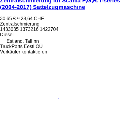
Zentralschmierung für Scania P,G,R,T-series
(2004-2017) Sattelzugmaschine
30,65 €
≈ 28,64 CHF
Zentralschmierung
1433035 1373216 1422704
Diesel
Estland, Tallinn
TruckParts Eesti OÜ
Verkäufer kontaktieren