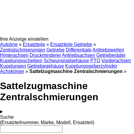
Ihre Anzeige einstellen
Autoline
»
Ersatzteile
»
Ersatzteile Getriebe
»
Zentralschmierungen
Getriebe
Differentiale
Antriebswellen
Hinterachsen
Druckminderer
Antriebsachsen
Getrieberäder
Kupplungsscheiben
Schwungradgehäuse
PTO
Vorderachsen
Kupplungen
Getriebegehäuse
Kupplungsgeberzylinder
Achskörper
»
Sattelzugmaschine Zentralschmierungen
»
Sattelzugmaschine
Zentralschmierungen
Suche
(Ersatzteilnummer, Marke, Modell, Ersatzteil)