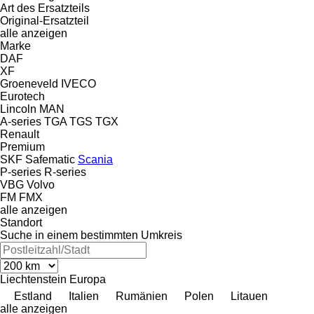
Art des Ersatzteils
Original-Ersatzteil
alle anzeigen
Marke
DAF
XF
Groeneveld
IVECO
Eurotech
Lincoln
MAN
A-series
TGA
TGS
TGX
Renault
Premium
SKF
Safematic
Scania
P-series
R-series
VBG
Volvo
FM
FMX
alle anzeigen
Standort
Suche in einem bestimmten Umkreis
Liechtenstein
Europa
Estland
Italien
Rumänien
Polen
Litauen
alle anzeigen