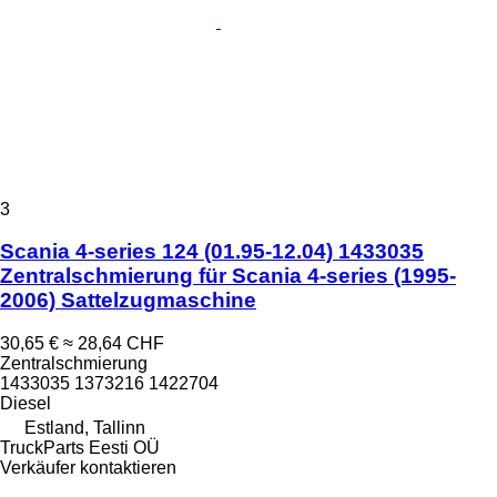
3
Scania 4-series 124 (01.95-12.04) 1433035
Zentralschmierung für Scania 4-series (1995-
2006) Sattelzugmaschine
30,65 €
≈ 28,64 CHF
Zentralschmierung
1433035 1373216 1422704
Diesel
Estland, Tallinn
TruckParts Eesti OÜ
Verkäufer kontaktieren