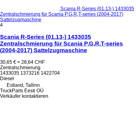
Scania R-Series (01.13-) 1433035
Zentralschmierung für Scania P,G,R,T-series (2004-2017)
Sattelzugmaschine
4
Scania R-Series (01.13-) 1433035
Zentralschmierung für Scania P,G,R,T-series
(2004-2017) Sattelzugmaschine
30,65 €
≈ 28,64 CHF
Zentralschmierung
1433035 1373216 1422704
Diesel
Estland, Tallinn
TruckParts Eesti OÜ
Verkäufer kontaktieren