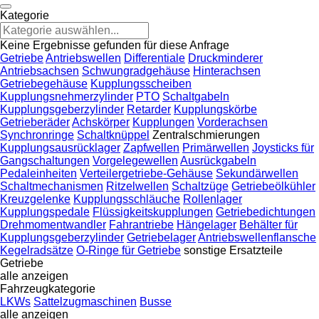
Kategorie
Keine Ergebnisse gefunden für diese Anfrage
Getriebe
Antriebswellen
Differentiale
Druckminderer
Antriebsachsen
Schwungradgehäuse
Hinterachsen
Getriebegehäuse
Kupplungsscheiben
Kupplungsnehmerzylinder
PTO
Schaltgabeln
Kupplungsgeberzylinder
Retarder
Kupplungskörbe
Getrieberäder
Achskörper
Kupplungen
Vorderachsen
Synchronringe
Schaltknüppel
Zentralschmierungen
Kupplungsausrücklager
Zapfwellen
Primärwellen
Joysticks für
Gangschaltungen
Vorgelegewellen
Ausrückgabeln
Pedaleinheiten
Verteilergetriebe-Gehäuse
Sekundärwellen
Schaltmechanismen
Ritzelwellen
Schaltzüge
Getriebeölkühler
Kreuzgelenke
Kupplungsschläuche
Rollenlager
Kupplungspedale
Flüssigkeitskupplungen
Getriebedichtungen
Drehmomentwandler
Fahrantriebe
Hängelager
Behälter für
Kupplungsgeberzylinder
Getriebelager
Antriebswellenflansche
Kegelradsätze
O-Ringe für Getriebe
sonstige Ersatzteile
Getriebe
alle anzeigen
Fahrzeugkategorie
LKWs
Sattelzugmaschinen
Busse
alle anzeigen