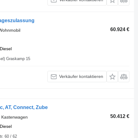
Tageszulassung
60.924 €
 Wohnmobil
Diesel
Deutschland, 48249 Dümo Dülmen (Hiddingsel) Graskamp 15
Verkäufer kontaktieren
c, AT, Connect, Zube
50.412 €
r Kastenwagen
Diesel
uisburger Str. 60 / 62