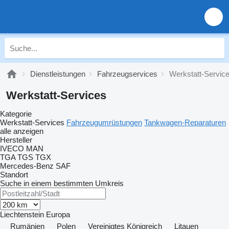
Dienstleistungen
Fahrzeugservices
Werkstatt-Servic
Werkstatt-Services
Kategorie
Werkstatt-Services
Fahrzeugumrüstungen
Tankwagen-Reparaturen
alle anzeigen
Hersteller
IVECO
MAN
TGA
TGS
TGX
Mercedes-Benz
SAF
Standort
Suche in einem bestimmten Umkreis
Liechtenstein
Europa
Rumänien
Polen
Vereinigtes Königreich
Litauen