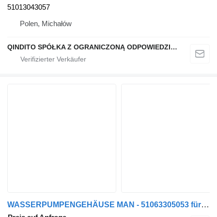
51013043057
Polen, Michałów
QINDITO SPÓŁKA Z OGRANICZONĄ ODPOWIEDZIALNOŚCIĄ
WASSERPUMPENGEHÄUSE MAN - 51063305053 für MAN LKW