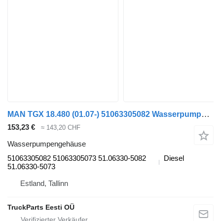
MAN TGX 18.480 (01.07-) 51063305082 Wasserpumpengehäuse für MAN TGL, TGM, TGS, TGX (2005-2021) LKW
153,23 €
≈ 143,20 CHF
Wasserpumpengehäuse
51063305082 51063305073 51.06330-5082
Diesel
51.06330-5073
Estland, Tallinn
TruckParts Eesti OÜ