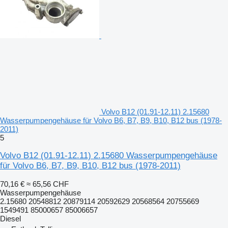
Volvo B12 (01.91-12.11) 2.15680
Wasserpumpengehäuse für Volvo B6, B7, B9, B10, B12 bus (1978-
2011)
5
Volvo B12 (01.91-12.11) 2.15680 Wasserpumpengehäuse
für Volvo B6, B7, B9, B10, B12 bus (1978-2011)
70,16 €
≈ 65,56 CHF
Wasserpumpengehäuse
2.15680 20548812 20879114 20592629 20568564 20755669
1549491 85000657 85006657
Diesel