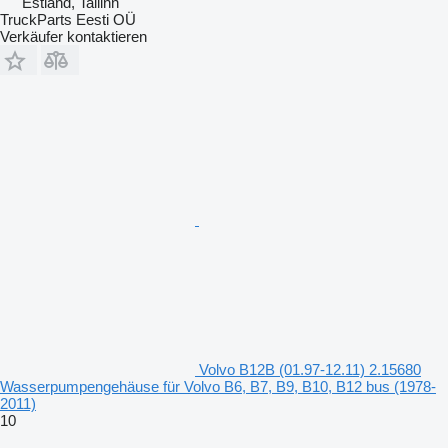
Estland, Tallinn
TruckParts Eesti OÜ
Verkäufer kontaktieren
Volvo B12B (01.97-12.11) 2.15680
Wasserpumpengehäuse für Volvo B6, B7, B9, B10, B12 bus (1978-
2011)
10