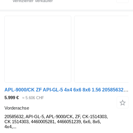
APL-9000/CK ZF API-GL-5 4x4 6x6 8x6 1.56 20585632 Vorderachse für Volvo FM ,FMX Sattelzugmaschine
5.999 €
≈ 5.606 CHF
Vorderachse
20585632, API-GL-5, APL-9000/CK, ZF, CK-1514303,
CK 1514303, 4460005281, 4466051239, 6x6, 8x6,
4x4,...