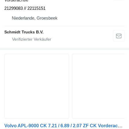
21299083 // 22115151
Niederlande, Groesbeek
Schmidt Trucks B.V.
Volvo APL-9000 CK 7.21 / 6.89 / 2.07 ZF CK Vorderachse für Volvo FMX FM13 FM9 FM12 FM11 LKW