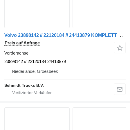
Volvo 23898142 // 22120184 // 24413879 KOMPLETT FÜR HEAD FH 460 AIR Vorderachse für Sattelzugmaschine
Preis auf Anfrage
Vorderachse
23898142 // 22120184 24413879
Niederlande, Groesbeek
Schmidt Trucks B.V.