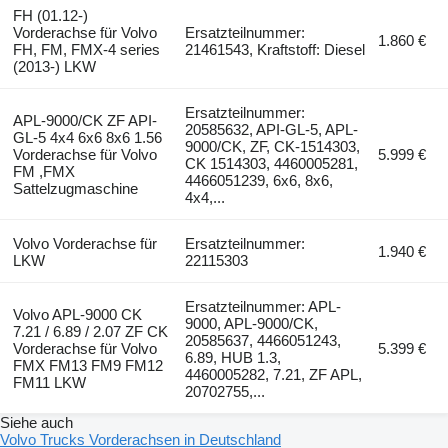
FH (01.12-)
Vorderachse für Volvo
Ersatzteilnummer:
1.860 €
FH, FM, FMX-4 series
21461543, Kraftstoff: Diesel
(2013-) LKW
Ersatzteilnummer:
APL-9000/CK ZF API-
20585632, API-GL-5, APL-
GL-5 4x4 6x6 8x6 1.56
9000/CK, ZF, CK-1514303,
Vorderachse für Volvo
5.999 €
CK 1514303, 4460005281,
FM ,FMX
4466051239, 6x6, 8x6,
Sattelzugmaschine
4x4,...
Volvo Vorderachse für
Ersatzteilnummer:
1.940 €
LKW
22115303
Ersatzteilnummer: APL-
Volvo APL-9000 CK
9000, APL-9000/CK,
7.21 / 6.89 / 2.07 ZF CK
20585637, 4466051243,
Vorderachse für Volvo
5.399 €
6.89, HUB 1.3,
FMX FM13 FM9 FM12
4460005282, 7.21, ZF APL,
FM11 LKW
20702755,...
Siehe auch
Volvo Trucks Vorderachsen in Deutschland