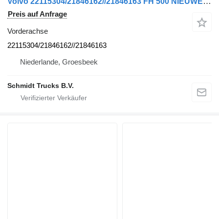
Volvo 22115304/21846162//21846163 FH 500 NIEUWE !!! Vorderachse für LKW
Preis auf Anfrage
Vorderachse
22115304/21846162//21846163
Niederlande, Groesbeek
Schmidt Trucks B.V.