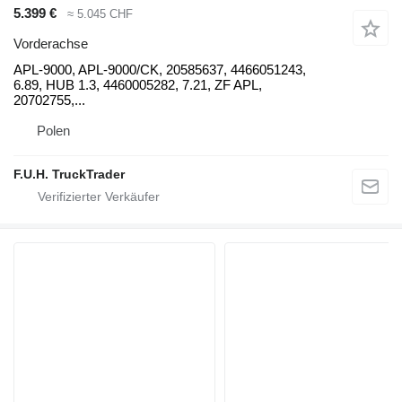
5.399 €
≈ 5.045 CHF
Vorderachse
APL-9000, APL-9000/CK, 20585637, 4466051243,
6.89, HUB 1.3, 4460005282, 7.21, ZF APL,
20702755,...
Polen
F.U.H. TruckTrader