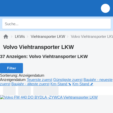
LKWs
Viehtransporter LKW
Volvo Viehtransporter L
Volvo Viehtransporter LKW
37 Anzeigen:
Volvo Viehtransporter LKW
Filter
Sortierung
:
Anzeigendatum
Anzeigendatum
Teuerste zuerst
Günstigste zuerst
Baujahr - neueste
zuerst
Baujahr - älteste zuerst
Km-Stand ⬊
Km-Stand ⬈