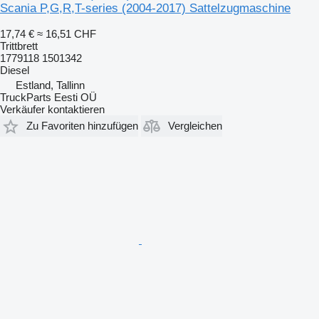
Scania P,G,R,T-series (2004-2017) Sattelzugmaschine
17,74 €
≈ 16,51 CHF
Trittbrett
1779118 1501342
Diesel
Estland, Tallinn
TruckParts Eesti OÜ
Verkäufer kontaktieren
Zu Favoriten hinzufügen
Vergleichen