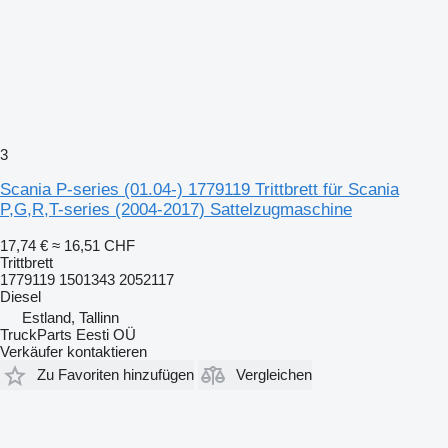
3
Scania P-series (01.04-) 1779119 Trittbrett für Scania
P,G,R,T-series (2004-2017) Sattelzugmaschine
17,74 €
≈ 16,51 CHF
Trittbrett
1779119 1501343 2052117
Diesel
Estland, Tallinn
TruckParts Eesti OÜ
Verkäufer kontaktieren
Zu Favoriten hinzufügen
Vergleichen