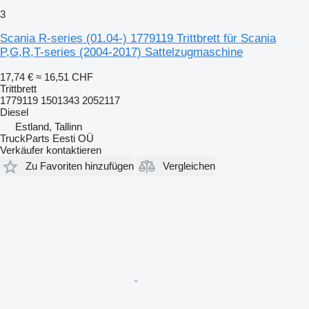
3
Scania R-series (01.04-) 1779119 Trittbrett für Scania
P,G,R,T-series (2004-2017) Sattelzugmaschine
17,74 €
≈ 16,51 CHF
Trittbrett
1779119 1501343 2052117
Diesel
Estland, Tallinn
TruckParts Eesti OÜ
Verkäufer kontaktieren
Zu Favoriten hinzufügen
Vergleichen