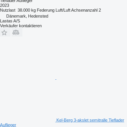
Tieflader Auflieger
2023
Nutzlast
38.000 kg
Federung
Luft/Luft
Achsenanzahl
2
Dänemark, Hedensted
Lastas A/S
Verkäufer kontaktieren
Kel-Berg 3-akslet semitralle Tieflader
Auflieger