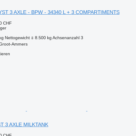
ST 3 AXLE - BPW - 34340 L + 3 COMPARTIMENTS
70 CHF
eger
kg
Nettogewicht
8.500 kg
Achsenanzahl
3
 Groot-Ammers
tieren
BT 3 AXLE MILKTANK
40 CHF