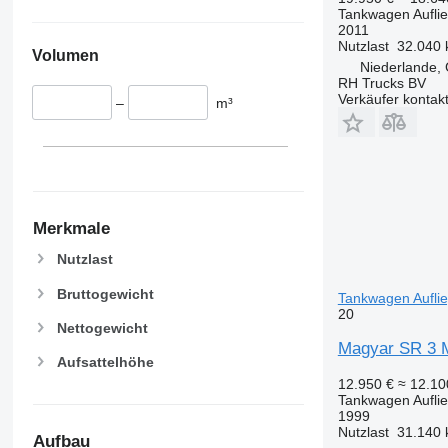
Tankwagen Aufli
2011
Nutzlast
32.040 
Volumen
Niederlande,
RH Trucks BV
Verkäufer kontak
–
m³
Merkmale
Nutzlast
Bruttogewicht
Tankwagen Aufli
20
Nettogewicht
Magyar SR 3
Aufsattelhöhe
12.950 €
≈ 12.1
Tankwagen Aufli
1999
Nutzlast
31.140 
Aufbau