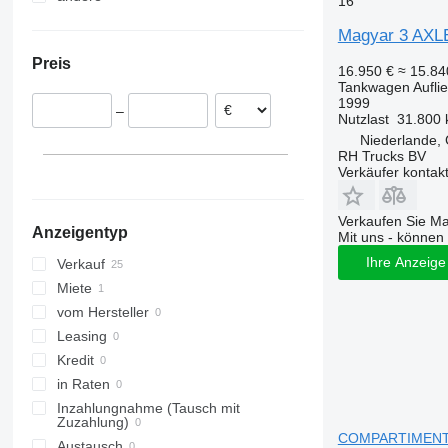
16
Niederlande
Ukraine
Magyar 3 AX
Belgien
Preis
Frankreich
16.950 €
≈ 15.8
Tankwagen Aufli
1999
–
Nutzlast
31.800 
Niederlande,
RH Trucks BV
Verkäufer kontak
Verkaufen Sie M
Anzeigentyp
Mit uns - können 
Ihre Anzeige 
Verkauf
Miete
vom Hersteller
Leasing
Kredit
in Raten
Inzahlungnahme (Tausch mit
Zuzahlung)
COMPARTIMENTS 
Austausch