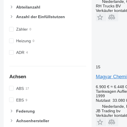
Niederlande,
RH Trucks BV
Abteilanzahl
Verkäufer kontak
Anzahl der Einfüllstutzen
Zähler
Heizung
ADR
15
Magyar Chemie
Achsen
6.900 €
≈ 6.448
ABS
Tankwagen Aufli
1999
EBS
Nutzlast
33.080 
Niederlande,
JB Trading bv
Federung
Verkäufer kontak
Achsenhersteller