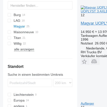
UOPLYST 3 AXLE
Burg
T-series
SAPL
12
LAG
ADR
SOA
TSA
TSA
SSK
Magyar UOPL
Magyar
BPDO
STB
GSA
14.950 €
≈ 13.9
Maisonneuve
BPO
O-3
S-series
Tankwagen Aufli
Titan
SR
SA
TS
SF
S38SDA
1996
Nutzlast
26.050 
Willig
SK
ADR
SR34
Niederlande,
alle anzeigen
RH Trucks BV
Verkäufer kontak
Standort
Suche in einem bestimmten Umkreis
Liechtenstein
Europa
Auflieger
andere
Deutschland