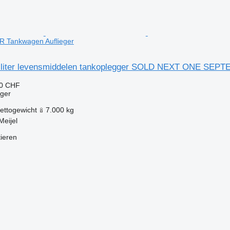
Tankwagen Auflieger
 liter levensmiddelen tankoplegger SOLD NEXT ONE SEP
80 CHF
eger
ettogewicht
7.000 kg
Meijel
tieren