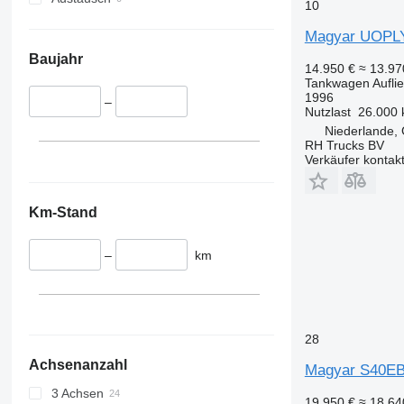
10
Magyar UOPLY
Baujahr
14.950 €
≈ 13.9
Tankwagen Aufli
1996
–
Nutzlast
26.000 
Niederlande,
RH Trucks BV
Verkäufer kontak
Km-Stand
–
km
28
Achsenanzahl
Magyar S40E
3 Achsen
19.950 €
≈ 18.6