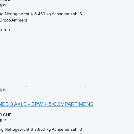
eger
kg
Nettogewicht
8.460 kg
Achsenanzahl
3
 Groot-Ammers
tieren
eger
 MEB 3 AXLE - BPW + 5 COMPARTIMENS
00 CHF
eger
kg
Nettogewicht
7.860 kg
Achsenanzahl
3