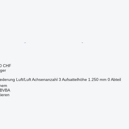
90 CHF
eger
ederung
Luft/Luft
Achsenanzahl
3
Aufsattelhöhe
1.250 mm
0 Abteil
rnem
d BVBA
tieren