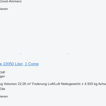
 Groot-Ammers
tieren
 22050 Liter, 1 Comp
 CHF
eger
kg
Volumen
22,05 m³
Federung
Luft/Luft
Nettogewicht
4.920 kg
Achs
 Ede
tieren