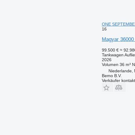
ONE SEPTEMBER 
16
Magyar 36000
99.500 €
≈ 92.9
Tankwagen Aufli
2026
Volumen
36 m³
N
Niederlande, 
Bemo B.V.
Verkäufer kontak