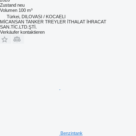
Zustand
neu
Volumen
100 m³
Türkei, DILOVASI / KOCAELI
MİCANSAN TANKER TREYLER İTHALAT İHRACAT
SAN.TİC.LTD.ŞTİ.
Verkäufer kontaktieren
Benzintank