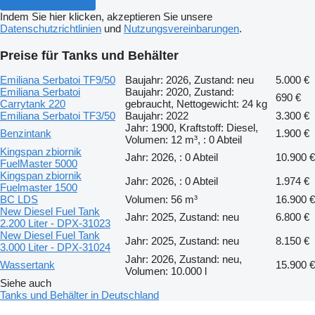
Indem Sie hier klicken, akzeptieren Sie unsere
Datenschutzrichtlinien
und
Nutzungsvereinbarungen
.
Preise für Tanks und Behälter
Emiliana Serbatoi TF9/50
Baujahr: 2026, Zustand: neu
5.000 €
Emiliana Serbatoi
Baujahr: 2020, Zustand:
690 €
Carrytank 220
gebraucht, Nettogewicht: 24 kg
Emiliana Serbatoi TF3/50
Baujahr: 2022
3.300 €
Jahr: 1900, Kraftstoff: Diesel,
Benzintank
1.900 €
Volumen: 12 m³, : 0 Abteil
Kingspan zbiornik
Jahr: 2026, : 0 Abteil
10.900 €
FuelMaster 5000
Kingspan zbiornik
Jahr: 2026, : 0 Abteil
1.974 €
Fuelmaster 1500
BC LDS
Volumen: 56 m³
16.900 €
New Diesel Fuel Tank
Jahr: 2025, Zustand: neu
6.800 €
2.200 Liter - DPX-31023
New Diesel Fuel Tank
Jahr: 2025, Zustand: neu
8.150 €
3.000 Liter - DPX-31024
Jahr: 2026, Zustand: neu,
Wassertank
15.900 €
Volumen: 10.000 l
Siehe auch
Tanks und Behälter in Deutschland