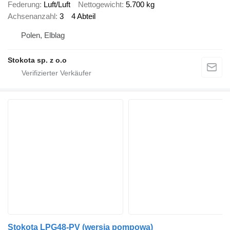
Federung
Luft/Luft
Nettogewicht
5.700 kg
Achsenanzahl
3
4 Abteil
Polen, Elblag
Stokota sp. z o.o
Stokota LPG48-PV (wersja pompowa)