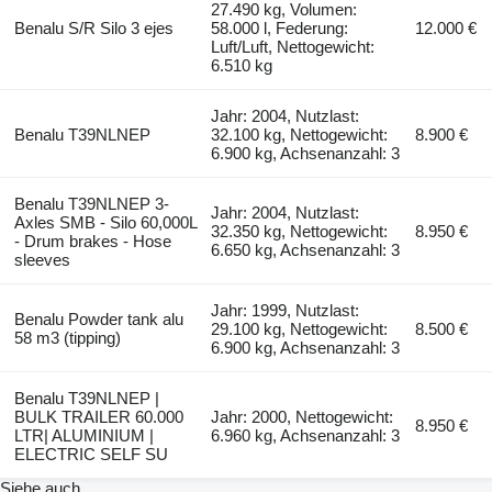
27.490 kg, Volumen:
Benalu S/R Silo 3 ejes
58.000 l, Federung:
12.000 €
Luft/Luft, Nettogewicht:
6.510 kg
Jahr: 2004, Nutzlast:
Benalu T39NLNEP
32.100 kg, Nettogewicht:
8.900 €
6.900 kg, Achsenanzahl: 3
Benalu T39NLNEP 3-
Jahr: 2004, Nutzlast:
Axles SMB - Silo 60,000L
32.350 kg, Nettogewicht:
8.950 €
- Drum brakes - Hose
6.650 kg, Achsenanzahl: 3
sleeves
Jahr: 1999, Nutzlast:
Benalu Powder tank alu
29.100 kg, Nettogewicht:
8.500 €
58 m3 (tipping)
6.900 kg, Achsenanzahl: 3
Benalu T39NLNEP |
BULK TRAILER 60.000
Jahr: 2000, Nettogewicht:
8.950 €
LTR| ALUMINIUM |
6.960 kg, Achsenanzahl: 3
ELECTRIC SELF SU
Siehe auch