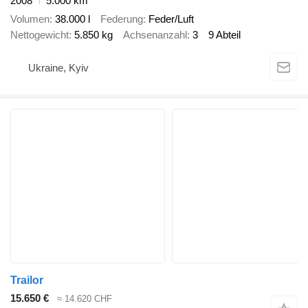
2008
5.000 km
Volumen
38.000 l
Federung
Feder/Luft
Nettogewicht
5.850 kg
Achsenanzahl
3
9 Abteil
Ukraine, Kyiv
Trailor
15.650 €
≈ 14.620 CHF