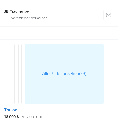
JB Trading bv
Trailor
18.900 €
≈ 17.660 CHF