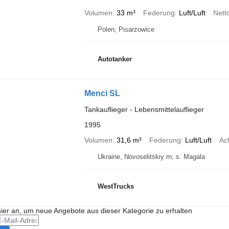
Volumen
33 m³
Federung
Luft/Luft
Nett
Polen, Pisarzowice
Autotanker
Menci SL
Tankauflieger - Lebensmittelauflieger
1995
Volumen
31,6 m³
Federung
Luft/Luft
Ac
Ukraine, Novoselitskiy rn, s. Magala
WestTrucks
hier an, um neue Angebote aus dieser Kategorie zu erhalten