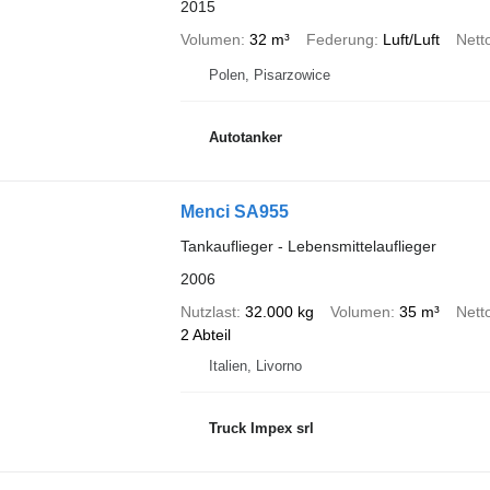
2015
Volumen
32 m³
Federung
Luft/Luft
Nett
Polen, Pisarzowice
Autotanker
Menci SA955
Tankauflieger - Lebensmittelauflieger
2006
Nutzlast
32.000 kg
Volumen
35 m³
Nett
2 Abteil
Italien, Livorno
Truck Impex srl