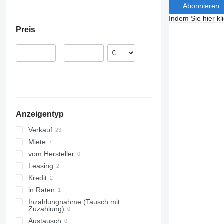
Abonnieren
Italien
Ukraine
Indem Sie hier kl
Deutschland
Preis
Österreich
–
Anzeigentyp
Verkauf
Miete
vom Hersteller
Leasing
Kredit
in Raten
Inzahlungnahme (Tausch mit
Zuzahlung)
Austausch