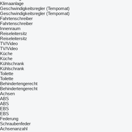
Klimaanlage
Geschwindigkeitsregler (Tempomat)
Geschwindigkeitsregler (Tempomat)
Fahrtenschreiber
Fahrtenschreiber
Innenraum
Reiseleitersitz
Reiseleitersitz
TV/Video
TV/Video
Küche
Küche
Kühlschrank
Kühlschrank
Toilette
Toilette
Behindertengerecht
Behindertengerecht
Achsen
ABS
ABS
EBS
EBS
Federung
Schraubenfeder
Achsenanzahl