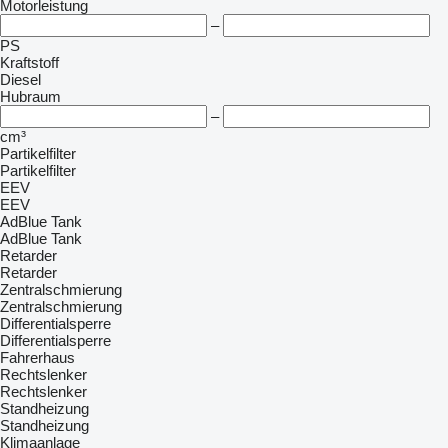
Motorleistung
–
PS
Kraftstoff
Diesel
Hubraum
–
cm³
Partikelfilter
Partikelfilter
EEV
EEV
AdBlue Tank
AdBlue Tank
Retarder
Retarder
Zentralschmierung
Zentralschmierung
Differentialsperre
Differentialsperre
Fahrerhaus
Rechtslenker
Rechtslenker
Standheizung
Standheizung
Klimaanlage