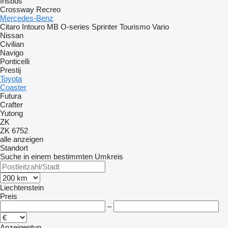
Irisbus
Crossway
Recreo
Mercedes-Benz
Citaro
Intouro
MB
O-series
Sprinter
Tourismo
Vario
Nissan
Civilian
Navigo
Ponticelli
Prestij
Toyota
Coaster
Futura
Crafter
Yutong
ZK
ZK 6752
alle anzeigen
Standort
Suche in einem bestimmten Umkreis
Liechtenstein
Preis
–
Anzeigentyp