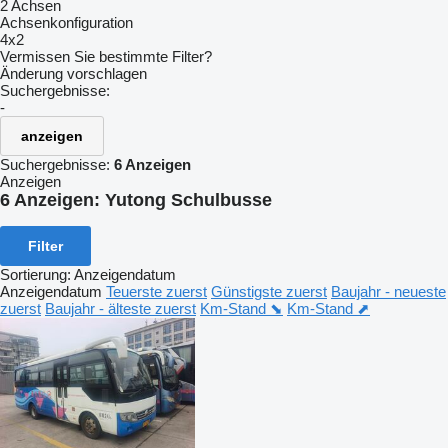
2 Achsen
Achsenkonfiguration
4x2
Vermissen Sie bestimmte Filter?
Änderung vorschlagen
Suchergebnisse:
-
anzeigen
Suchergebnisse:
6 Anzeigen
Anzeigen
6 Anzeigen:
Yutong Schulbusse
Filter
Sortierung
:
Anzeigendatum
Anzeigendatum
Teuerste zuerst
Günstigste zuerst
Baujahr - neueste
zuerst
Baujahr - älteste zuerst
Km-Stand ⬊
Km-Stand ⬈