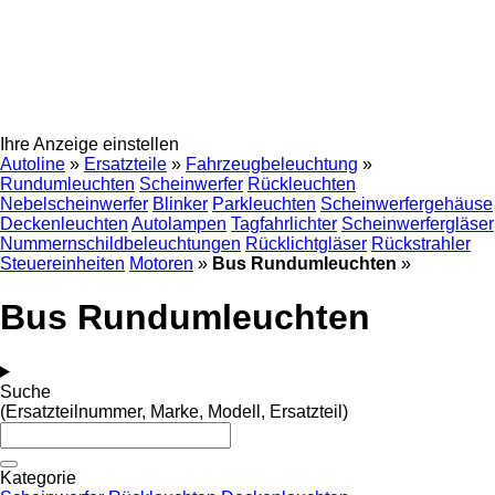
Ihre Anzeige einstellen
Autoline
»
Ersatzteile
»
Fahrzeugbeleuchtung
»
Rundumleuchten
Scheinwerfer
Rückleuchten
Nebelscheinwerfer
Blinker
Parkleuchten
Scheinwerfergehäuse
Deckenleuchten
Autolampen
Tagfahrlichter
Scheinwerfergläser
Nummernschildbeleuchtungen
Rücklichtgläser
Rückstrahler
Steuereinheiten
Motoren
»
Bus Rundumleuchten
»
Bus Rundumleuchten
Suche
(Ersatzteilnummer, Marke, Modell, Ersatzteil)
Kategorie