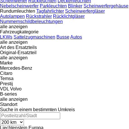
Scheinwerfer
Rückleuchten
Deckenleuchten
Nebelscheinwerfer
Parkleuchten
Blinker
Scheinwerfergehäuse
Rundumleuchten
Tagfahrlichter
Scheinwerfergläser
Autolampen
Rückstrahler
Rücklichtgläser
Nummernschildbeleuchtungen
alle anzeigen
Fahrzeugkategorie
LKWs
Sattelzugmaschinen
Busse
Autos
alle anzeigen
Art des Ersatzteils
Original-Ersatzteil
alle anzeigen
Marke
Mercedes-Benz
Citaro
Temsa
Prestij
VDL
Volvo
B-series
alle anzeigen
Standort
Suche in einem bestimmten Umkreis
Liechtenstein
Europa