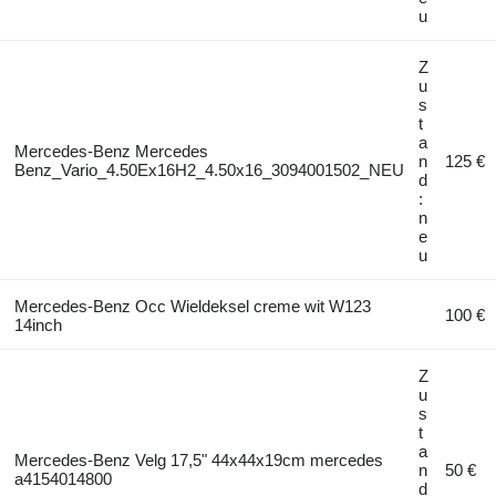
u
Z
u
s
t
a
Mercedes-Benz Mercedes
n
125 €
Benz_Vario_4.50Ex16H2_4.50x16_3094001502_NEU
d
:
n
e
u
Mercedes-Benz Occ Wieldeksel creme wit W123
100 €
14inch
Z
u
s
t
a
Mercedes-Benz Velg 17,5" 44x44x19cm mercedes
n
50 €
a4154014800
d