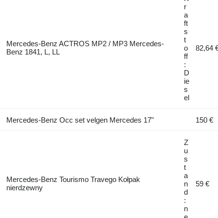
r
a
ft
s
t
Mercedes-Benz ACTROS MP2 / MP3 Mercedes-
o
82,64 
Benz 1841, L, LL
ff
:
D
ie
s
el
Mercedes-Benz Occ set velgen Mercedes 17"
150 €
Z
u
s
t
a
Mercedes-Benz Tourismo Travego Kołpak
n
59 €
nierdzewny
d
:
n
e