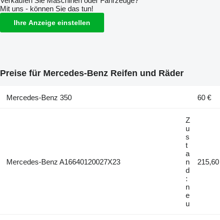
Verkaufen Sie Maschinen oder Fahrzeuge?
Mit uns - können Sie das tun!
Ihre Anzeige einstellen
Preise für Mercedes-Benz Reifen und Räder
Mercedes-Benz 350
60 €
Z
u
s
t
a
Mercedes-Benz A16640120027X23
n
215,60
d
:
n
e
u