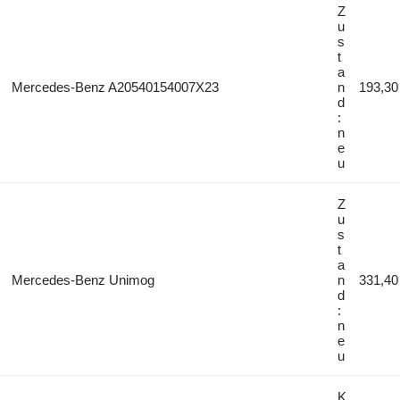
Z
u
s
t
a
Mercedes-Benz A20540154007X23
n
193,30
d
:
n
e
u
Z
u
s
t
a
Mercedes-Benz Unimog
n
331,40
d
:
n
e
u
K