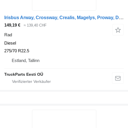
Irisbus Arway, Crossway, Crealis, Magelys, Proway, Daily Tourys (2006-) Sava CROSSWAY (01.06-)
149,19 €
≈ 139,40 CHF
Rad
Diesel
275/70 R22.5
Estland, Tallinn
TruckParts Eesti OÜ