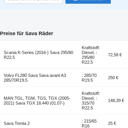
Preise für Sava Räder
Kraftstoff:
Scania K-Series (2016-) Sava 295/80
Diesel, :
72,58 €
R22.5
295/80
R22.5
Volvo FL280 Sava Sava avant A3
: 285/70
250 €
285/70R19.5
R19.5
Kraftstoff:
MAN TGL, TGM, TGS, TGX (2005-
Diesel, :
148,39 €
2021) Sava TGX 18.440 (01.07-)
315/70
R22.5
: 215/65
Sava Trenta 2
25 €
R16