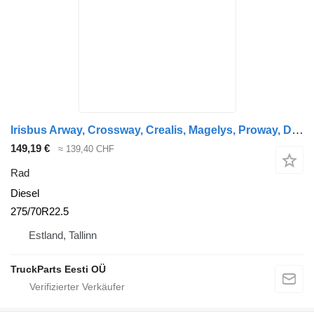
Irisbus Arway, Crossway, Crealis, Magelys, Proway, Daily Tourys (2006-) Sava CROSSWAY (01.06-)
149,19 €
≈ 139,40 CHF
Rad
Diesel
275/70R22.5
Estland, Tallinn
TruckParts Eesti OÜ