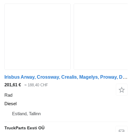
Irisbus Arway, Crossway, Crealis, Magelys, Proway, Daily Tourys (2006-) Sava CROSSWAY (01.06-)
201,61 €
≈ 188,40 CHF
Rad
Diesel
Estland, Tallinn
TruckParts Eesti OÜ