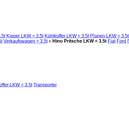
.5t
Kipper LKW < 3.5t
Kühlkoffer LKW < 3.5t
Planen-LKW < 3.5t
5t
Verkaufswagen < 3.5t
»
Hino Pritsche LKW < 3.5t
Fiat
Ford
offer-LKW < 3.5t
Transporter