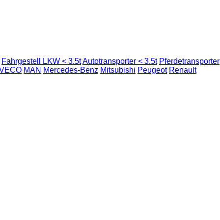
Fahrgestell LKW < 3.5t
Autotransporter < 3.5t
Pferdetransporter
IVECO
MAN
Mercedes-Benz
Mitsubishi
Peugeot
Renault