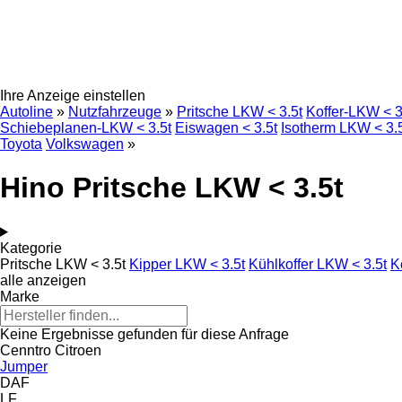
Ihre Anzeige einstellen
Autoline
»
Nutzfahrzeuge
»
Pritsche LKW < 3.5t
Koffer-LKW < 3
Schiebeplanen-LKW < 3.5t
Eiswagen < 3.5t
Isotherm LKW < 3.
Toyota
Volkswagen
»
Hino Pritsche LKW < 3.5t
Kategorie
Pritsche LKW < 3.5t
Kipper LKW < 3.5t
Kühlkoffer LKW < 3.5t
K
alle anzeigen
Marke
Keine Ergebnisse gefunden für diese Anfrage
Cenntro
Citroen
Jumper
DAF
LF