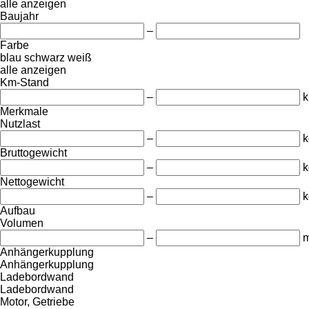
alle anzeigen
Baujahr
–
Farbe
blau
schwarz
weiß
alle anzeigen
Km-Stand
–
Merkmale
Nutzlast
–
k
Bruttogewicht
–
k
Nettogewicht
–
k
Aufbau
Volumen
–
m
Anhängerkupplung
Anhängerkupplung
Ladebordwand
Ladebordwand
Motor, Getriebe