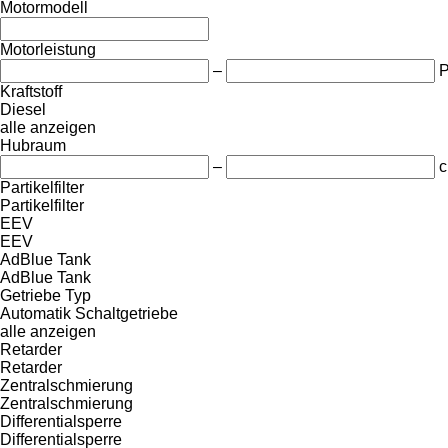
Motormodell
Motorleistung
–
Kraftstoff
Diesel
alle anzeigen
Hubraum
–
c
Partikelfilter
Partikelfilter
EEV
EEV
AdBlue Tank
AdBlue Tank
Getriebe Typ
Automatik
Schaltgetriebe
alle anzeigen
Retarder
Retarder
Zentralschmierung
Zentralschmierung
Differentialsperre
Differentialsperre