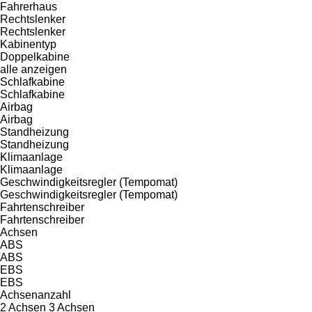
Fahrerhaus
Rechtslenker
Rechtslenker
Kabinentyp
Doppelkabine
alle anzeigen
Schlafkabine
Schlafkabine
Airbag
Airbag
Standheizung
Standheizung
Klimaanlage
Klimaanlage
Geschwindigkeitsregler (Tempomat)
Geschwindigkeitsregler (Tempomat)
Fahrtenschreiber
Fahrtenschreiber
Achsen
ABS
ABS
EBS
EBS
Achsenanzahl
2 Achsen
3 Achsen