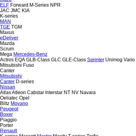
ELF
Forward
M-Series
NPR
JAC
JMC
KIA
K-series
MAN
TGE
TGM
Maxus
eDeliver
Mazda
Scrum
Mega
Mercedes-Benz
Actros
EQA
GLB-Class
GLC
GLE-Class
Sprinter
Unimog
Vario
Mitsubishi Fuso
Canter
Mitsubishi
Canter
D-series
Nissan
Atlas
Atleon
Cabstar
Interstar
NT
NV
Navara
Oeliatec
Opel
Blitz
Movano
Peugeot
Boxer
Piaggio
Porter
Renault