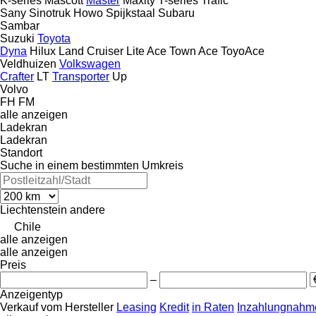
K-series
Mascott
Master
Maxity
T-series
Trafic
Sany
Sinotruk Howo
Spijkstaal
Subaru
Sambar
Suzuki
Toyota
Dyna
Hilux
Land Cruiser
Lite Ace
Town Ace
ToyoAce
Veldhuizen
Volkswagen
Crafter
LT
Transporter
Up
Volvo
FH
FM
alle anzeigen
Ladekran
Ladekran
Standort
Suche in einem bestimmten Umkreis
Liechtenstein
andere
Chile
alle anzeigen
alle anzeigen
Preis
–
Anzeigentyp
Verkauf
vom Hersteller
Leasing
Kredit
in Raten
Inzahlungnahme