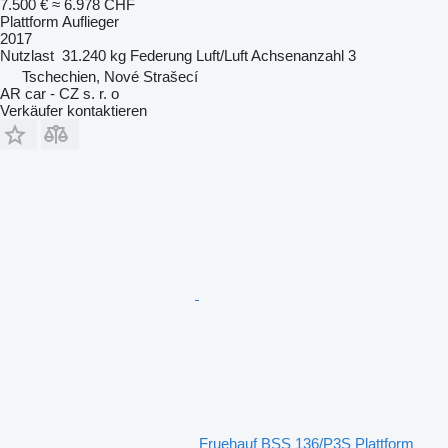
7.500 €
≈ 6.978 CHF
Plattform Auflieger
2017
Nutzlast
31.240 kg
Federung
Luft/Luft
Achsenanzahl
3
Tschechien, Nové Strašecí
AR car - CZ s. r. o
Verkäufer kontaktieren
Fruehauf BSS 136/P3S Plattform