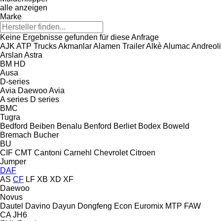
alle anzeigen
Marke
Keine Ergebnisse gefunden für diese Anfrage
AJK
ATP Trucks
Akmanlar
Alamen Trailer
Alkè
Alumac
Andreoli
Arslan
Astra
BM
HD
Ausa
D-series
Avia Daewoo
Avia
A series
D series
BMC
Tugra
Bedford
Beiben
Benalu
Benford
Berliet
Bodex
Boweld
Bremach
Bucher
BU
CIF
CMT
Cantoni
Carnehl
Chevrolet
Citroen
Jumper
DAF
AS
CF
LF
XB
XD
XF
Daewoo
Novus
Dautel
Davino
Dayun
Dongfeng
Econ
Euromix MTP
FAW
CA
JH6