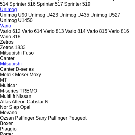
514
Sprinter 516
Sprinter 517
Sprinter 519
Unimog
Unimog U90
Unimog U423
Unimog U435
Unimog U527
Unimog U1450
Vario
Vario 612
Vario 614
Vario 813
Vario 814
Vario 815
Vario 816
Vario 818
Zetros
Zetros 1833
Mitsubishi Fuso
Canter
Mitsubishi
Canter
D-series
Molcik
Moser
Moxy
MT
Multicar
M-series
TREMO
Multilift
Nissan
Atlas
Atleon
Cabstar
NT
Nor Slep
Opel
Movano
Ozsan
Palfinger Sany
Palfinger
Peugeot
Boxer
Piaggio
Porter