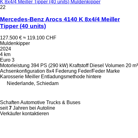
K 8x4/4 Meiller Tipper (40 units) Muldenkipper
22
Mercedes-Benz Arocs 4140 K 8x4/4 Meiller
Tipper (40 units)
127.500 €
≈ 119.100 CHF
Muldenkipper
2024
4 km
Euro 3
Motorleistung
394 PS (290 kW)
Kraftstoff
Diesel
Volumen
20 m³
Achsenkonfiguration
8x4
Federung
Feder/Feder
Marke
Karosserie
Meiller
Entladungsmethode
hintere
Niederlande, Schiedam
Schaften Automotive Trucks & Buses
seit
7
Jahren bei Autoline
Verkäufer kontaktieren