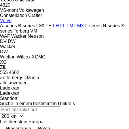
4320
VS-mont
Volkswagen
Constellation
Crafter
Volvo
A-series
B-series
F89
FE
FH
FL
FM
FMX
L-series
N-series
S-
series
Terberg
VM
WAF
Wacker Neuson
DV
DW
Wacker
DW
Wielton
Wilcox
XCMG
XG
ZIL
555
4502
Zetterbergs
Özünlü
alle anzeigen
Ladekran
Ladekran
Standort
Suche in einem bestimmten Umkreis
Liechtenstein
Europa
Niederlande
Polen