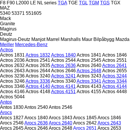
F8
F90
L2000
LE
NL series
TGA
TGE
TGL
TGM
TGS
TGX
MAZ
5340
53371
551605
Mack
Granite
Magirus
Deutz
Magirus-Deutz
Manjot
Marrel
Marshalls
Maur Bilpåbygg
Mazda
Meiller
Mercedes-Benz
Actros
Actros 1831
Actros 1832
Actros 1840
Actros 1841
Actros 1846
Actros 2036
Actros 2541
Actros 2544
Actros 2545
Actros 2551
Actros 2632
Actros 2635
Actros 2636
Actros 2640
Actros 2641
Actros 2643
Actros 2644
Actros 2646
Actros 2648
Actros 2655
Actros 3236
Actros 3240
Actros 3241
Actros 3243
Actros 3244
Actros 3246
Actros 3336
Actros 3340
Actros 3341
Actros 3344
Actros 3346
Actros 4140
Actros 4141
Actros 4143
Actros 4144
Actros 4146
Actros 4148
Actros 4151
Actros 4155
Actros 4448
Actros 5044
Antos
Antos 1830
Antos 2540
Antos 2546
Arocs
Arocs 1827
Arocs 1840
Arocs 1843
Arocs 1845
Arocs 1846
Arocs 2546
Arocs 2636
Arocs 2640
Arocs 2642
Arocs 2643
Arocs 2645
Arocs 2646
Arocs 2648
Arocs 2651
Arocs 2653