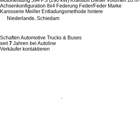
Motorleistung
394 PS (290 kW)
Kraftstoff
Diesel
Volumen
20 m³
Achsenkonfiguration
8x4
Federung
Feder/Feder
Marke
Karosserie
Meiller
Entladungsmethode
hintere
Niederlande, Schiedam
Schaften Automotive Trucks & Buses
seit
7
Jahren bei Autoline
Verkäufer kontaktieren