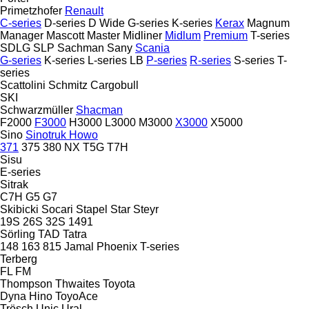
Primetzhofer
Renault
C-series
D-series
D Wide
G-series
K-series
Kerax
Magnum
Manager
Mascott
Master
Midliner
Midlum
Premium
T-series
SDLG
SLP
Sachman
Sany
Scania
G-series
K-series
L-series
LB
P-series
R-series
S-series
T-
series
Scattolini
Schmitz Cargobull
SKI
Schwarzmüller
Shacman
F2000
F3000
H3000
L3000
M3000
X3000
X5000
Sino
Sinotruk Howo
371
375
380
NX
T5G
T7H
Sisu
E-series
Sitrak
C7H
G5
G7
Skibicki
Socari
Stapel
Star
Steyr
19S
26S
32S
1491
Sörling
TAD
Tatra
148
163
815
Jamal
Phoenix
T-series
Terberg
FL
FM
Thompson
Thwaites
Toyota
Dyna
Hino
ToyoAce
Trösch
Unic
Ural