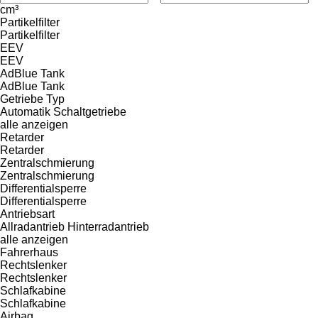
cm³
Partikelfilter
Partikelfilter
EEV
EEV
AdBlue Tank
AdBlue Tank
Getriebe Typ
Automatik
Schaltgetriebe
alle anzeigen
Retarder
Retarder
Zentralschmierung
Zentralschmierung
Differentialsperre
Differentialsperre
Antriebsart
Allradantrieb
Hinterradantrieb
alle anzeigen
Fahrerhaus
Rechtslenker
Rechtslenker
Schlafkabine
Schlafkabine
Airbag