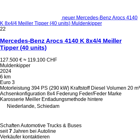
neuer Mercedes-Benz Arocs 4140
K 8x4/4 Meiller Tipper (40 units) Muldenkipper
22
Mercedes-Benz Arocs 4140 K 8x4/4 Meiller
Tipper (40 units)
127.500 €
≈ 119.100 CHF
Muldenkipper
2024
6 km
Euro 3
Motorleistung
394 PS (290 kW)
Kraftstoff
Diesel
Volumen
20 m³
Achsenkonfiguration
8x4
Federung
Feder/Feder
Marke
Karosserie
Meiller
Entladungsmethode
hintere
Niederlande, Schiedam
Schaften Automotive Trucks & Buses
seit
7
Jahren bei Autoline
Verkäufer kontaktieren