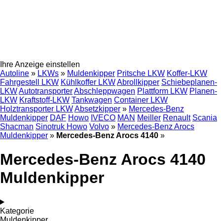
Ihre Anzeige einstellen
Autoline
»
LKWs
»
Muldenkipper
Pritsche LKW
Koffer-LKW
Fahrgestell LKW
Kühlkoffer LKW
Abrollkipper
Schiebeplanen-
LKW
Autotransporter
Abschleppwagen
Plattform LKW
Planen-
LKW
Kraftstoff-LKW
Tankwagen
Container LKW
Holztransporter LKW
Absetzkipper
»
Mercedes-Benz
Muldenkipper
DAF
Howo
IVECO
MAN
Meiller
Renault
Scania
Shacman
Sinotruk Howo
Volvo
»
Mercedes-Benz Arocs
Muldenkipper
»
Mercedes-Benz Arocs 4140
»
Mercedes-Benz Arocs 4140
Muldenkipper
Kategorie
Muldenkipper