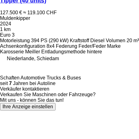
Tipper (40 units)
127.500 €
≈ 119.100 CHF
Muldenkipper
2024
1 km
Euro 3
Motorleistung
394 PS (290 kW)
Kraftstoff
Diesel
Volumen
20 m³
Achsenkonfiguration
8x4
Federung
Feder/Feder
Marke
Karosserie
Meiller
Entladungsmethode
hintere
Niederlande, Schiedam
Schaften Automotive Trucks & Buses
seit
7
Jahren bei Autoline
Verkäufer kontaktieren
Verkaufen Sie Maschinen oder Fahrzeuge?
Mit uns - können Sie das tun!
Ihre Anzeige einstellen