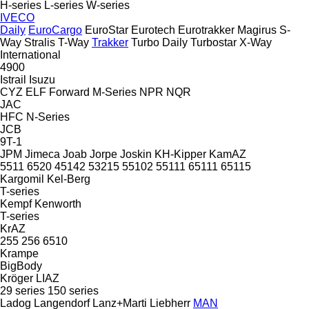
H-series
L-series
W-series
IVECO
Daily
EuroCargo
EuroStar
Eurotech
Eurotrakker
Magirus
S-
Way
Stralis
T-Way
Trakker
Turbo Daily
Turbostar
X-Way
International
4900
Istrail
Isuzu
CYZ
ELF
Forward
M-Series
NPR
NQR
JAC
HFC
N-Series
JCB
9T-1
JPM
Jimeca
Joab
Jorpe
Joskin
KH-Kipper
KamAZ
5511
6520
45142
53215
55102
55111
65111
65115
Kargomil
Kel-Berg
T-series
Kempf
Kenworth
T-series
KrAZ
255
256
6510
Krampe
BigBody
Kröger
LIAZ
29 series
150 series
Ladog
Langendorf
Lanz+Marti
Liebherr
MAN