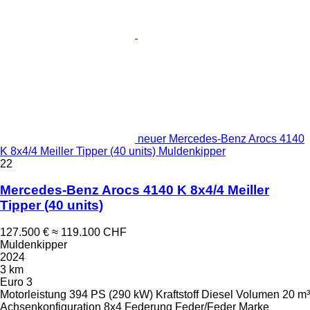
neuer Mercedes-Benz Arocs 4140
K 8x4/4 Meiller Tipper (40 units) Muldenkipper
22
Mercedes-Benz Arocs 4140 K 8x4/4 Meiller
Tipper (40 units)
127.500 €
≈ 119.100 CHF
Muldenkipper
2024
3 km
Euro 3
Motorleistung
394 PS (290 kW)
Kraftstoff
Diesel
Volumen
20 m³
Achsenkonfiguration
8x4
Federung
Feder/Feder
Marke