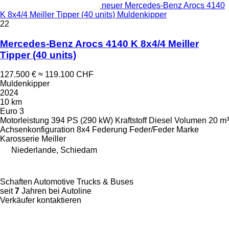
neuer Mercedes-Benz Arocs 4140
K 8x4/4 Meiller Tipper (40 units) Muldenkipper
22
Mercedes-Benz Arocs 4140 K 8x4/4 Meiller
Tipper (40 units)
127.500 €
≈ 119.100 CHF
Muldenkipper
2024
10 km
Euro 3
Motorleistung
394 PS (290 kW)
Kraftstoff
Diesel
Volumen
20 m³
Achsenkonfiguration
8x4
Federung
Feder/Feder
Marke
Karosserie
Meiller
Niederlande, Schiedam
Schaften Automotive Trucks & Buses
seit
7
Jahren bei Autoline
Verkäufer kontaktieren