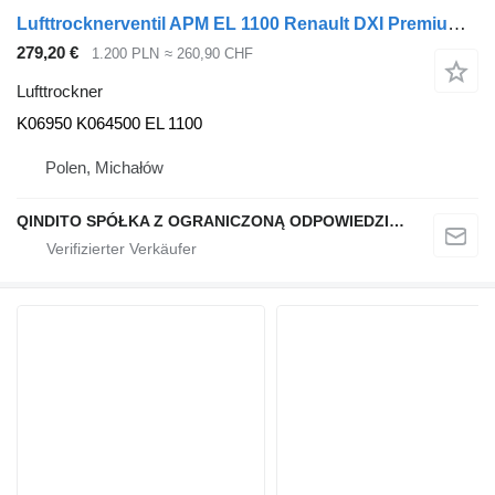
Lufttrocknerventil APM EL 1100 Renault DXI Premium Range D K06950 für Renault DXI PREMIUM GAMA D LKW
279,20 €
1.200 PLN
≈ 260,90 CHF
Lufttrockner
K06950 K064500 EL 1100
Polen, Michałów
QINDITO SPÓŁKA Z OGRANICZONĄ ODPOWIEDZIALNOŚCIĄ