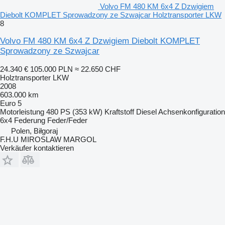
Volvo FM 480 KM 6x4 Z Dzwigiem
Diebolt KOMPLET Sprowadzony ze Szwajcar Holztransporter LKW
8
Volvo FM 480 KM 6x4 Z Dzwigiem Diebolt KOMPLET
Sprowadzony ze Szwajcar
24.340 €
105.000 PLN
≈ 22.650 CHF
Holztransporter LKW
2008
603.000 km
Euro 5
Motorleistung
480 PS (353 kW)
Kraftstoff
Diesel
Achsenkonfiguration
6x4
Federung
Feder/Feder
Polen, Biłgoraj
F.H.U MIROSLAW MARGOL
Verkäufer kontaktieren