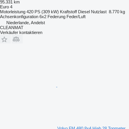
95.331 km
Euro 4
Motorleistung
420 PS (309 kW)
Kraftstoff
Diesel
Nutzlast
8.770 kg
Achsenkonfiguration
6x2
Federung
Feder/Luft
Niederlande, Andelst
CLEANMAT
Verkäufer kontaktieren
Volvo FM 480 8x4 Hiab 28 Tonmeter