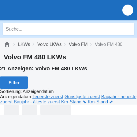
LKWs
Volvo LKWs
Volvo FM
Volvo FM 480
Volvo FM 480 LKWs
21 Anzeigen:
Volvo FM 480 LKWs
Filter
Sortierung
:
Anzeigendatum
Anzeigendatum
Teuerste zuerst
Günstigste zuerst
Baujahr - neueste
zuerst
Baujahr - älteste zuerst
Km-Stand ⬊
Km-Stand ⬈