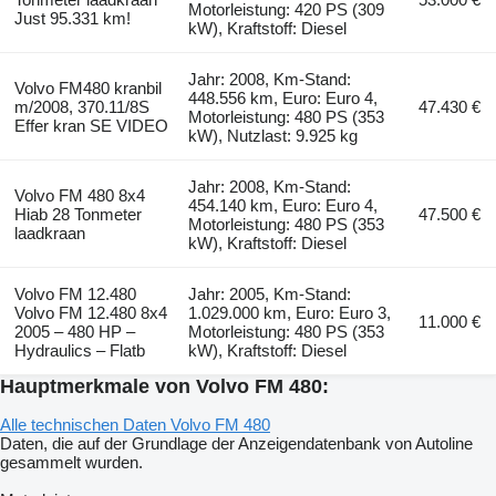
Motorleistung: 420 PS (309
Just 95.331 km!
kW), Kraftstoff: Diesel
Jahr: 2008, Km-Stand:
Volvo FM480 kranbil
448.556 km, Euro: Euro 4,
m/2008, 370.11/8S
47.430 €
Motorleistung: 480 PS (353
Effer kran SE VIDEO
kW), Nutzlast: 9.925 kg
Jahr: 2008, Km-Stand:
Volvo FM 480 8x4
454.140 km, Euro: Euro 4,
Hiab 28 Tonmeter
47.500 €
Motorleistung: 480 PS (353
laadkraan
kW), Kraftstoff: Diesel
Volvo FM 12.480
Jahr: 2005, Km-Stand:
Volvo FM 12.480 8x4
1.029.000 km, Euro: Euro 3,
11.000 €
2005 – 480 HP –
Motorleistung: 480 PS (353
Hydraulics – Flatb
kW), Kraftstoff: Diesel
Hauptmerkmale von Volvo FM 480:
Alle technischen Daten Volvo FM 480
Daten, die auf der Grundlage der Anzeigendatenbank von Autoline
gesammelt wurden.