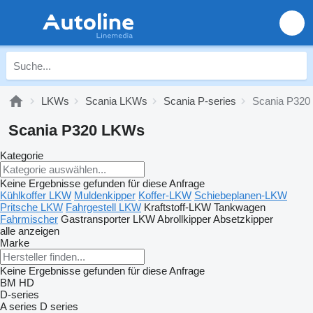
LKWs
Scania LKWs
Scania P-series
Scania P320
Scania P320 LKWs
Kategorie
Keine Ergebnisse gefunden für diese Anfrage
Kühlkoffer LKW
Muldenkipper
Koffer-LKW
Schiebeplanen-LKW
Pritsche LKW
Fahrgestell LKW
Kraftstoff-LKW
Tankwagen
Fahrmischer
Gastransporter LKW
Abrollkipper
Absetzkipper
alle anzeigen
Marke
Keine Ergebnisse gefunden für diese Anfrage
BM
HD
D-series
A series
D series