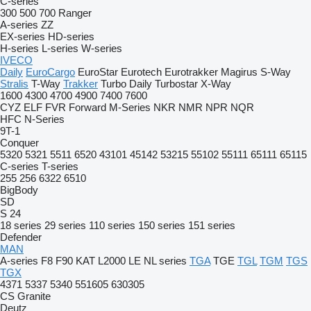
C-series
300
500
700
Ranger
A-series
ZZ
EX-series
HD-series
H-series
L-series
W-series
IVECO
Daily
EuroCargo
EuroStar
Eurotech
Eurotrakker
Magirus
S-Way
Stralis
T-Way
Trakker
Turbo Daily
Turbostar
X-Way
1600
4300
4700
4900
7400
7600
CYZ
ELF
FVR
Forward
M-Series
NKR
NMR
NPR
NQR
HFC
N-Series
9T-1
Conquer
5320
5321
5511
6520
43101
45142
53215
55102
55111
65111
65115
C-series
T-series
255
256
6322
6510
BigBody
SD
S 24
18 series
29 series
110 series
150 series
151 series
Defender
MAN
A-series
F8
F90
KAT
L2000
LE
NL series
TGA
TGE
TGL
TGM
TGS
TGX
4371
5337
5340
551605
630305
CS
Granite
Deutz