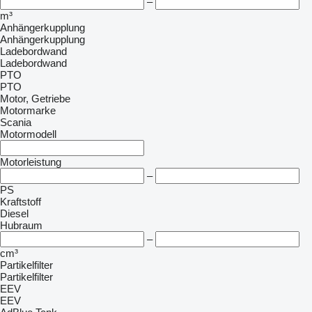
–
m³
Anhängerkupplung
Anhängerkupplung
Ladebordwand
Ladebordwand
PTO
PTO
Motor, Getriebe
Motormarke
Scania
Motormodell
Motorleistung
–
PS
Kraftstoff
Diesel
Hubraum
–
cm³
Partikelfilter
Partikelfilter
EEV
EEV