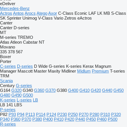
eDeliver
Mercedes-Benz
Actros
Antos
Arocs
Atego
Axor
C-Class
Econic
LAF
LK
MB
S-Class
SK
Sprinter
Unimog
V-Class
Vario
Zetros
eActros
Canter
Canter
D-series
MT
M-series
TREMO
Atlas
Atleon
Cabstar
NT
Movano
335
378
567
Boxer
Porter
C-series
D-series
D Wide
G-series
K-series
Kerax
Magnum
Manager
Mascott
Master
Maxity
Midliner
Midlum
Premium
T-series
TRM
Scania
Century
G-series
G164
G320
G340
G360
G370
G380
G400
G410
G420
G440
G450
G480
G490
G500
K-series
L-series
LB
LB 141
LBS
P-series
P82
P93
P94
P113
P114
P124
P230
P250
P270
P280
P310
P320
P340
P360
P370
P380
P400
P410
P420
P440
P450
P460
P500
R-series