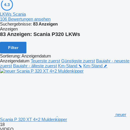
4.3
LKWs Scania
106 Bewertungen ansehen
Suchergebnisse:
83 Anzeigen
Anzeigen
83 Anzeigen:
Scania P320 LKWs
Filter
Sortierung
:
Anzeigendatum
Anzeigendatum
Teuerste zuerst
Günstigste zuerst
Baujahr - neueste
zuerst
Baujahr - älteste zuerst
Km-Stand ⬊
Km-Stand ⬈
neuer
Scania P 320 XT 4×2 Muldenkipper
18
VIDEO