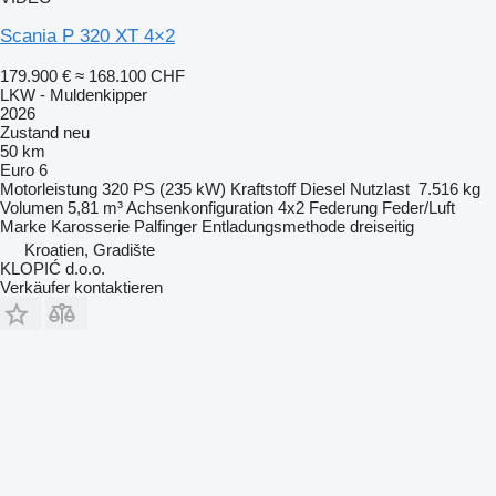
Scania P 320 XT 4×2
179.900 €
≈ 168.100 CHF
LKW - Muldenkipper
2026
Zustand
neu
50 km
Euro 6
Motorleistung
320 PS (235 kW)
Kraftstoff
Diesel
Nutzlast
7.516 kg
Volumen
5,81 m³
Achsenkonfiguration
4x2
Federung
Feder/Luft
Marke Karosserie
Palfinger
Entladungsmethode
dreiseitig
Kroatien, Gradište
KLOPIĆ d.o.o.
Verkäufer kontaktieren