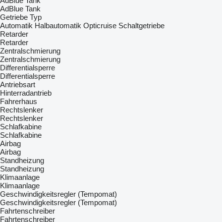
AdBlue Tank
AdBlue Tank
Getriebe Typ
Automatik
Halbautomatik
Opticruise
Schaltgetriebe
Retarder
Retarder
Zentralschmierung
Zentralschmierung
Differentialsperre
Differentialsperre
Antriebsart
Hinterradantrieb
Fahrerhaus
Rechtslenker
Rechtslenker
Schlafkabine
Schlafkabine
Airbag
Airbag
Standheizung
Standheizung
Klimaanlage
Klimaanlage
Geschwindigkeitsregler (Tempomat)
Geschwindigkeitsregler (Tempomat)
Fahrtenschreiber
Fahrtenschreiber