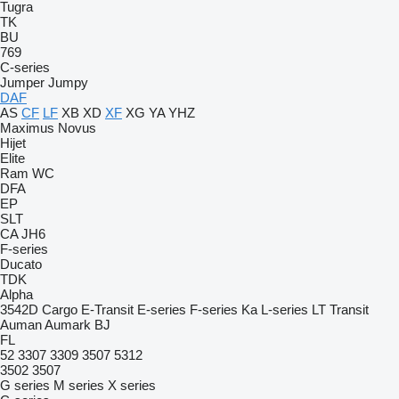
Tugra
TK
BU
769
C-series
Jumper
Jumpy
DAF
AS
CF
LF
XB
XD
XF
XG
YA
YHZ
Maximus
Novus
Hijet
Elite
Ram
WC
DFA
EP
SLT
CA
JH6
F-series
Ducato
TDK
Alpha
3542D
Cargo
E-Transit
E-series
F-series
Ka
L-series
LT
Transit
Auman
Aumark
BJ
FL
52
3307
3309
3507
5312
3502
3507
G series
M series
X series