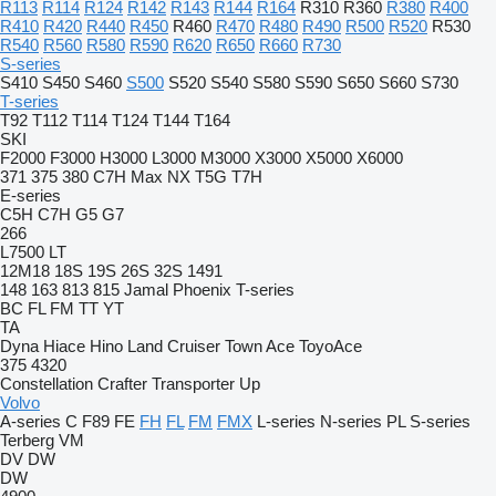
R113
R114
R124
R142
R143
R144
R164
R310
R360
R380
R400
R410
R420
R440
R450
R460
R470
R480
R490
R500
R520
R530
R540
R560
R580
R590
R620
R650
R660
R730
S-series
S410
S450
S460
S500
S520
S540
S580
S590
S650
S660
S730
T-series
T92
T112
T114
T124
T144
T164
SKI
F2000
F3000
H3000
L3000
M3000
X3000
X5000
X6000
371
375
380
C7H
Max
NX
T5G
T7H
E-series
C5H
C7H
G5
G7
266
L7500
LT
12M18
18S
19S
26S
32S
1491
148
163
813
815
Jamal
Phoenix
T-series
BC
FL
FM
TT
YT
TA
Dyna
Hiace
Hino
Land Cruiser
Town Ace
ToyoAce
375
4320
Constellation
Crafter
Transporter
Up
Volvo
A-series
C
F89
FE
FH
FL
FM
FMX
L-series
N-series
PL
S-series
Terberg
VM
DV
DW
DW