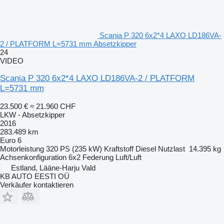
Scania P 320 6x2*4 LAXO LD186VA-
2 / PLATFORM L=5731 mm Absetzkipper
24
VIDEO
Scania P 320 6x2*4 LAXO LD186VA-2 / PLATFORM
L=5731 mm
23.500 €
≈ 21.960 CHF
LKW - Absetzkipper
2016
283.489 km
Euro 6
Motorleistung
320 PS (235 kW)
Kraftstoff
Diesel
Nutzlast
14.395 kg
Achsenkonfiguration
6x2
Federung
Luft/Luft
Estland, Lääne-Harju Vald
KB AUTO EESTI OÜ
Verkäufer kontaktieren