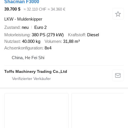
Shacman F3000
39.700 $
≈ 32.110 CHF
≈ 34.360 €
LKW - Muldenkipper
Zustand
neu
Euro 2
Motorleistung
380 PS (279 kW)
Kraftstoff
Diesel
Nutzlast
40.000 kg
Volumen
31,88 m³
Achsenkonfiguration
8x4
China, He Fei Shi
Toffs Machinery Trading Co.,Ltd