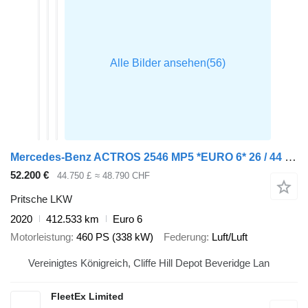
Mercedes-Benz ACTROS 2546 MP5 *EURO 6* 26 / 44 TONNE CRANE DRAWBAR 2020 – AY70 + Pritschenanhänger
52.200 €
44.750 £
≈ 48.790 CHF
Pritsche LKW
2020
412.533 km
Euro 6
Motorleistung
460 PS (338 kW)
Federung
Luft/Luft
Vereinigtes Königreich, Cliffe Hill Depot Beveridge Lan
FleetEx Limited