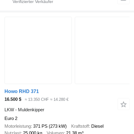
Howo RHD 371
16.500 $
≈ 13.350 CHF
≈ 14.280 €
LKW - Muldenkipper
Euro 2
Motorleistung
371 PS (273 kW)
Kraftstoff
Diesel
Nutzlast
25.000 kg
Volumen
21,38 m³