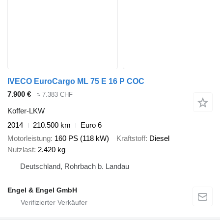
IVECO EuroCargo ML 75 E 16 P COC
7.900 €
≈ 7.383 CHF
Koffer-LKW
2014
210.500 km
Euro 6
Motorleistung
160 PS (118 kW)
Kraftstoff
Diesel
Nutzlast
2.420 kg
Deutschland, Rohrbach b. Landau
Engel & Engel GmbH