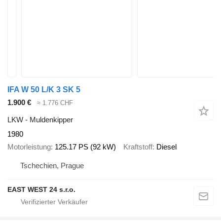
IFA W 50 L/K 3 SK 5
1.900 €
≈ 1.776 CHF
LKW - Muldenkipper
1980
Motorleistung
125.17 PS (92 kW)
Kraftstoff
Diesel
Tschechien, Prague
EAST WEST 24 s.r.o.