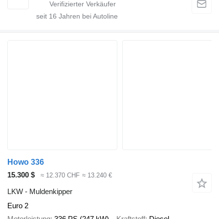
seit
16
Jahren bei Autoline
Howo 336
15.300 $
≈ 12.370 CHF
≈ 13.240 €
LKW - Muldenkipper
Euro 2
Motorleistung
336 PS (247 kW)
Kraftstoff
Diesel