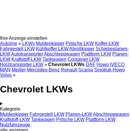
Ihre Anzeige einstellen
Autoline
»
LKWs
Muldenkipper
Pritsche LKW
Koffer-LKW
Fahrgestell LKW
Kühlkoffer LKW
Abrollkipper
Schiebeplanen-
LKW
Autotransporter
Abschleppwagen
Plattform LKW
Planen-
LKW
Kraftstoff-LKW
Tankwagen
Container LKW
Holztransporter LKW
»
Chevrolet LKWs
DAF
Howo
IVECO
MAN
Meiller
Mercedes-Benz
Renault
Scania
Sinotruk Howo
Volvo
»
Chevrolet LKWs
Kategorie
Muldenkipper
Fahrgestell LKW
Planen-LKW
Abschleppwagen
Kraftstoff-LKW
Tankwagen
Pritsche LKW
Plattform LKW
Nutzfahrzeuge
alle anzeigen