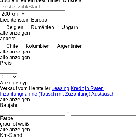
Suche in einem bestimmten Umkreis
Liechtenstein
Europa
Belgien
Rumänien
Ungarn
alle anzeigen
andere
Chile
Kolumbien
Argentinien
alle anzeigen
alle anzeigen
Preis
–
Anzeigentyp
Verkauf
vom Hersteller
Leasing
Kredit
in Raten
Inzahlungnahme (Tausch mit Zuzahlung)
Austausch
alle anzeigen
Baujahr
–
Farbe
grau
rot
weiß
alle anzeigen
Km-Stand