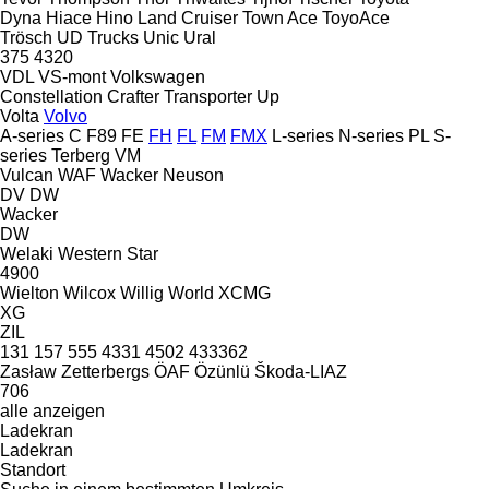
Dyna
Hiace
Hino
Land Cruiser
Town Ace
ToyoAce
Trösch
UD Trucks
Unic
Ural
375
4320
VDL
VS-mont
Volkswagen
Constellation
Crafter
Transporter
Up
Volta
Volvo
A-series
C
F89
FE
FH
FL
FM
FMX
L-series
N-series
PL
S-
series
Terberg
VM
Vulcan
WAF
Wacker Neuson
DV
DW
Wacker
DW
Welaki
Western Star
4900
Wielton
Wilcox
Willig
World
XCMG
XG
ZIL
131
157
555
4331
4502
433362
Zasław
Zetterbergs
ÖAF
Özünlü
Škoda-LIAZ
706
alle anzeigen
Ladekran
Ladekran
Standort