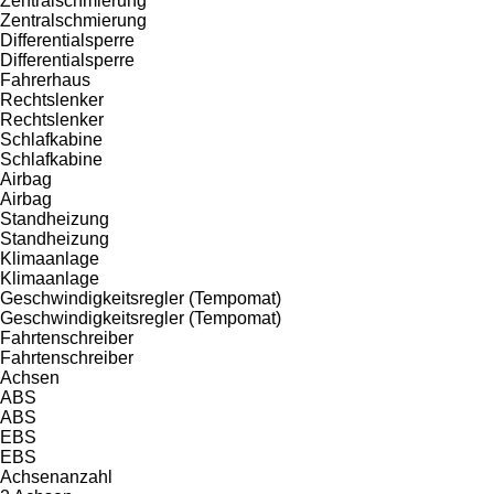
Zentralschmierung
Zentralschmierung
Differentialsperre
Differentialsperre
Fahrerhaus
Rechtslenker
Rechtslenker
Schlafkabine
Schlafkabine
Airbag
Airbag
Standheizung
Standheizung
Klimaanlage
Klimaanlage
Geschwindigkeitsregler (Tempomat)
Geschwindigkeitsregler (Tempomat)
Fahrtenschreiber
Fahrtenschreiber
Achsen
ABS
ABS
EBS
EBS
Achsenanzahl