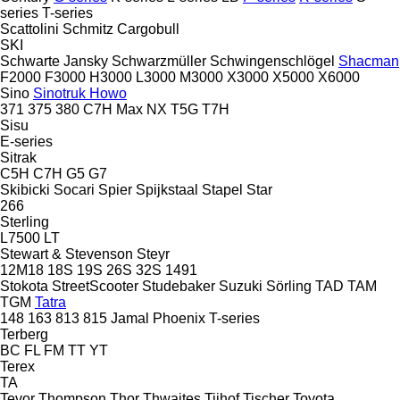
series
T-series
Scattolini
Schmitz Cargobull
SKI
Schwarte Jansky
Schwarzmüller
Schwingenschlögel
Shacman
F2000
F3000
H3000
L3000
M3000
X3000
X5000
X6000
Sino
Sinotruk Howo
371
375
380
C7H
Max
NX
T5G
T7H
Sisu
E-series
Sitrak
C5H
C7H
G5
G7
Skibicki
Socari
Spier
Spijkstaal
Stapel
Star
266
Sterling
L7500
LT
Stewart & Stevenson
Steyr
12M18
18S
19S
26S
32S
1491
Stokota
StreetScooter
Studebaker
Suzuki
Sörling
TAD
TAM
TGM
Tatra
148
163
813
815
Jamal
Phoenix
T-series
Terberg
BC
FL
FM
TT
YT
Terex
TA
Tevor
Thompson
Thor
Thwaites
Tijhof
Tischer
Toyota