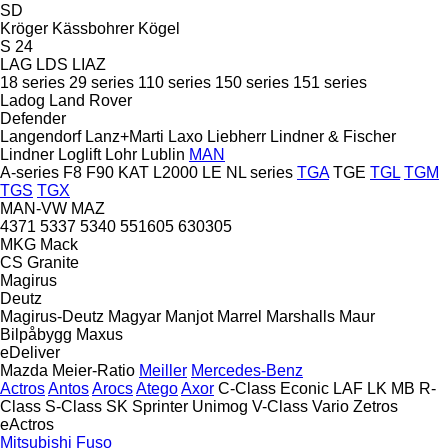
SD
Kröger
Kässbohrer
Kögel
S 24
LAG
LDS
LIAZ
18 series
29 series
110 series
150 series
151 series
Ladog
Land Rover
Defender
Langendorf
Lanz+Marti
Laxo
Liebherr
Lindner & Fischer
Lindner
Loglift
Lohr
Lublin
MAN
A-series
F8
F90
KAT
L2000
LE
NL series
TGA
TGE
TGL
TGM
TGS
TGX
MAN-VW
MAZ
4371
5337
5340
551605
630305
MKG
Mack
CS
Granite
Magirus
Deutz
Magirus-Deutz
Magyar
Manjot
Marrel
Marshalls
Maur
Bilpåbygg
Maxus
eDeliver
Mazda
Meier-Ratio
Meiller
Mercedes-Benz
Actros
Antos
Arocs
Atego
Axor
C-Class
Econic
LAF
LK
MB
R-
Class
S-Class
SK
Sprinter
Unimog
V-Class
Vario
Zetros
eActros
Mitsubishi Fuso