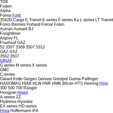
TDK
Foden
Alpha
Foima
Ford
3542D
Cargo
E-Transit
E-series
F-series
Ka
L-series
LT
Transit
Forez-Bennes
Forland
Fornal
Foton
Auman
Aumark
BJ
Freightliner
Argosy
FL
Fruehauf
GAZ
52
3307
3309
3507
5312
GAZ-SAZ
3502
3507
GINAF
G series
M series
X series
GMC
C-series
Garant Kotte
Gergen
Gervasi
Gniotpol
Guima Palfinger
HANOMAG
HIAB
HLW
HMF
HMK Bilcon
HTS
Heering
Hino
300
500
700
Ranger
Hongyan
Howo
A-series
ZZ
Hydrema
Hyundai
EX-series
HD-series
Hyva
Hüffermann
IFA