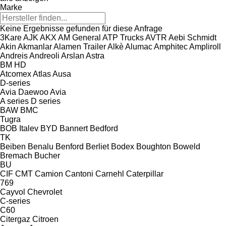
Marke
Keine Ergebnisse gefunden für diese Anfrage
3Kare
AJK
AKX
AM General
ATP Trucks
AVTR
Aebi Schmidt
Akin
Akmanlar
Alamen Trailer
Alkè
Alumac
Amphitec
Ampliroll
Andreis
Andreoli
Arslan
Astra
BM
HD
Atcomex
Atlas
Ausa
D-series
Avia Daewoo
Avia
A series
D series
BAW
BMC
Tugra
BOB Italev
BYD
Bannert
Bedford
TK
Beiben
Benalu
Benford
Berliet
Bodex
Boughton
Boweld
Bremach
Bucher
BU
CIF
CMT
Camion
Cantoni
Carnehl
Caterpillar
769
Cayvol
Chevrolet
C-series
C60
Citergaz
Citroen