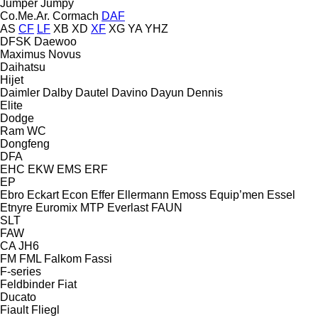
Jumper
Jumpy
Co.Me.Ar.
Cormach
DAF
AS
CF
LF
XB
XD
XF
XG
YA
YHZ
DFSK
Daewoo
Maximus
Novus
Daihatsu
Hijet
Daimler
Dalby
Dautel
Davino
Dayun
Dennis
Elite
Dodge
Ram
WC
Dongfeng
DFA
EHC
EKW
EMS
ERF
EP
Ebro
Eckart
Econ
Effer
Ellermann
Emoss
Equip’men
Essel
Etnyre
Euromix MTP
Everlast
FAUN
SLT
FAW
CA
JH6
FM
FML
Falkom
Fassi
F-series
Feldbinder
Fiat
Ducato
Fiault
Fliegl