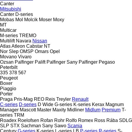
Canter
Mitsubishi
Canter
D-series
Mobas
Mol
Molcik
Moser
Moxy
MT
Multicar
M-series
TREMO
Multilift
Navara
Nissan
Atlas
Atleon
Cabstar
NT
Nor Slep
OMSP
Omars
Opel
Movano
Vivaro
Ozsan
Palfinger Palift
Palfinger Sany
Palfinger
Pegaso
Peterbilt
335
378
567
Peugeot
Boxer
Piaggio
Porter
Praga
Pris-Mag
REO
Reis Treyler
Renault
C-series
D-series
D Wide
G-series
K-series
Kerax
Magnum
Manager
Mascott
Master
Maxity
Midliner
Midlum
Premium
T-
series
TRM
Roadex
Roelofsen
Rofan
Rohr
Rolfo
Romex
Ross
Rába
SDLG
SLP
STX
Sachman
Sany
Sawo
Scania
Century
G-series
K-series
L-series
LB
P-series
R-series
S-