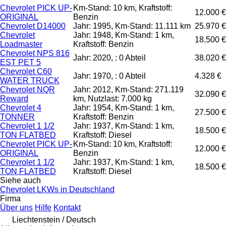
Chevrolet PICK UP-
Km-Stand: 10 km, Kraftstoff:
12.000 €
ORIGINAL
Benzin
Chevrolet D14000
Jahr: 1995, Km-Stand: 11.111 km
25.970 €
Chevrolet
Jahr: 1948, Km-Stand: 1 km,
18.500 €
Loadmaster
Kraftstoff: Benzin
Chevrolet NPS 816
Jahr: 2020, : 0 Abteil
38.020 €
EST PET 5
Chevrolet C60
Jahr: 1970, : 0 Abteil
4.328 €
WATER TRUCK
Chevrolet NQR
Jahr: 2012, Km-Stand: 271.119
32.090 €
Reward
km, Nutzlast: 7.000 kg
Chevrolet 4
Jahr: 1954, Km-Stand: 1 km,
27.500 €
TONNER
Kraftstoff: Benzin
Chevrolet 1 1/2
Jahr: 1937, Km-Stand: 1 km,
18.500 €
TON FLATBED
Kraftstoff: Diesel
Chevrolet PICK UP-
Km-Stand: 10 km, Kraftstoff:
12.000 €
ORIGINAL
Benzin
Chevrolet 1 1/2
Jahr: 1937, Km-Stand: 1 km,
18.500 €
TON FLATBED
Kraftstoff: Diesel
Siehe auch
Chevrolet LKWs in Deutschland
Firma
Über uns
Hilfe
Kontakt
Liechtenstein / Deutsch