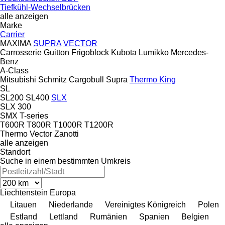
Tiefkühl-Wechselbrücken
alle anzeigen
Marke
Carrier
MAXIMA
SUPRA
VECTOR
Carrosserie Guitton
Frigoblock
Kubota
Lumikko
Mercedes-
Benz
A-Class
Mitsubishi
Schmitz Cargobull
Supra
Thermo King
SL
SL200
SL400
SLX
SLX 300
SMX
T-series
T600R
T800R
T1000R
T1200R
Thermo
Vector
Zanotti
alle anzeigen
Standort
Suche in einem bestimmten Umkreis
Liechtenstein
Europa
Litauen
Niederlande
Vereinigtes Königreich
Polen
Estland
Lettland
Rumänien
Spanien
Belgien