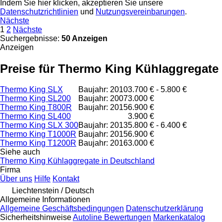
Indem Sie hier klicken, akzeptieren Sie unsere
Datenschutzrichtlinien
und
Nutzungsvereinbarungen
.
Nächste
1
2
Nächste
Suchergebnisse:
50 Anzeigen
Anzeigen
Preise für Thermo King Kühlaggregate
Thermo King SLX
Baujahr: 2010
3.700 € - 5.800 €
Thermo King SL200
Baujahr: 2007
3.000 €
Thermo King T800R
Baujahr: 2015
6.900 €
Thermo King SL400
3.900 €
Thermo King SLX 300
Baujahr: 2013
5.800 € - 6.400 €
Thermo King T1000R
Baujahr: 2015
6.900 €
Thermo King T1200R
Baujahr: 2016
3.000 €
Siehe auch
Thermo King Kühlaggregate in Deutschland
Firma
Über uns
Hilfe
Kontakt
Liechtenstein / Deutsch
Allgemeine Informationen
Allgemeine Geschäftsbedingungen
Datenschutzerklärung
Sicherheitshinweise
Autoline Bewertungen
Markenkatalog