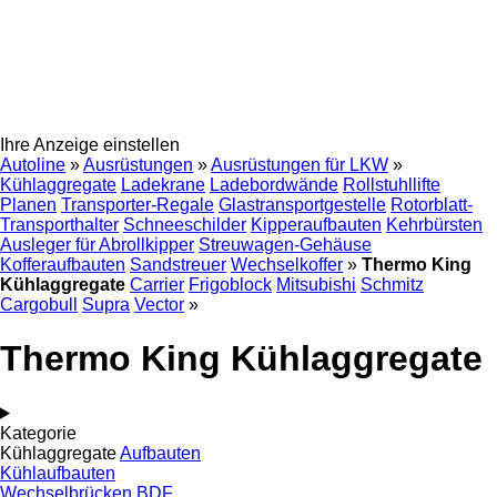
Ihre Anzeige einstellen
Autoline
»
Ausrüstungen
»
Ausrüstungen für LKW
»
Kühlaggregate
Ladekrane
Ladebordwände
Rollstuhllifte
Planen
Transporter-Regale
Glastransportgestelle
Rotorblatt-
Transporthalter
Schneeschilder
Kipperaufbauten
Kehrbürsten
Ausleger für Abrollkipper
Streuwagen-Gehäuse
Kofferaufbauten
Sandstreuer
Wechselkoffer
»
Thermo King
Kühlaggregate
Carrier
Frigoblock
Mitsubishi
Schmitz
Cargobull
Supra
Vector
»
Thermo King Kühlaggregate
Kategorie
Kühlaggregate
Aufbauten
Kühlaufbauten
Wechselbrücken BDF