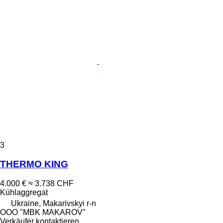
3
THERMO KING
4.000 €
≈ 3.738 CHF
Kühlaggregat
Ukraine, Makarivskyi r-n
OOO "MBK MAKAROV"
Verkäufer kontaktieren