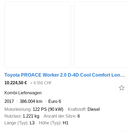
Toyota PROACE Worker 2.0 D-4D Cool Comfort Long DC | € 8.450,- NETTO! | L3H1
10.224,50 €
≈ 9.555 CHF
Kombi-Lieferwagen
2017
386.004 km
Euro 6
Motorleistung
122 PS (90 kW)
Kraftstoff
Diesel
Nutzlast
1.221 kg
Anzahl der Sitze
6
Länge (Typ)
L3
Höhe (Typ)
H1