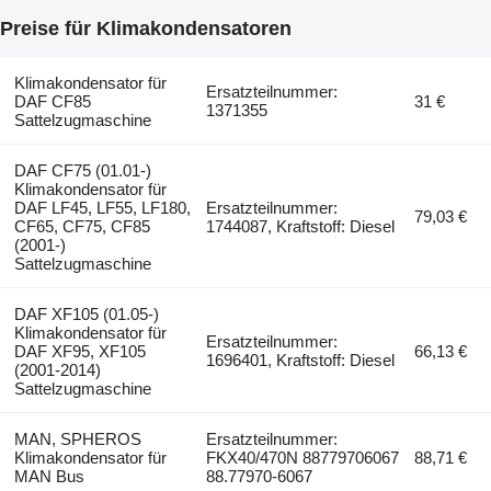
Preise für Klimakondensatoren
Klimakondensator für
Ersatzteilnummer:
DAF CF85
31 €
1371355
Sattelzugmaschine
DAF CF75 (01.01-)
Klimakondensator für
DAF LF45, LF55, LF180,
Ersatzteilnummer:
79,03 €
CF65, CF75, CF85
1744087, Kraftstoff: Diesel
(2001-)
Sattelzugmaschine
DAF XF105 (01.05-)
Klimakondensator für
Ersatzteilnummer:
DAF XF95, XF105
66,13 €
1696401, Kraftstoff: Diesel
(2001-2014)
Sattelzugmaschine
MAN, SPHEROS
Ersatzteilnummer:
Klimakondensator für
FKX40/470N 88779706067
88,71 €
MAN Bus
88.77970-6067