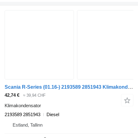
Scania R-Series (01.16-) 2193589 2851943 Klimakondensator für Scania L,P,G,R,S-series (2016-) Sattelzugmaschine
42,74 €
≈ 39,94 CHF
Klimakondensator
2193589 2851943
Diesel
Estland, Tallinn