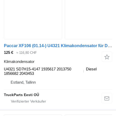
Paccar XF106 (01.14-) U4321 Klimakondensator für DAF XF106 (2014-) Sattelzugmaschine
125 €
≈ 116,80 CHF
Klimakondensator
U4321 SD7H15-4147 1935617 2013750
Diesel
1856682 2043453
Estland, Tallinn
TruckParts Eesti OÜ