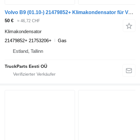
Volvo B9 (01.10-) 21479852+ Klimakondensator für Volvo B6, B7, B9, B10, B12 bus (1978-2011)
50 €
≈ 46,72 CHF
Klimakondensator
21479852+ 21753206+
Gas
Estland, Tallinn
TruckParts Eesti OÜ