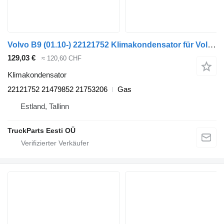
Volvo B9 (01.10-) 22121752 Klimakondensator für Volvo B7, B8, B9, B12 bus (2005-)
129,03 €
≈ 120,60 CHF
Klimakondensator
22121752 21479852 21753206
Gas
Estland, Tallinn
TruckParts Eesti OÜ