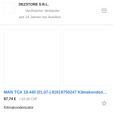
DEZSTORE S.R.L.
seit
14
Jahren bei Autoline
MAN TGX 18.440 (01.07-) 81619750247 Klimakondensator für MAN TGL, TGM, TGS, TGX (2005-2021) Sattelzugmaschine
67,74 €
≈ 63,30 CHF
Klimakondensator