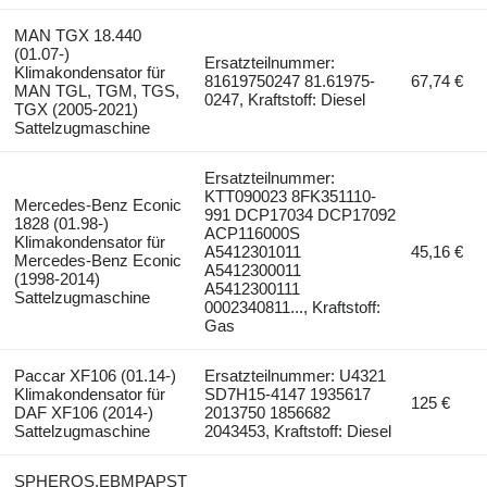
MAN TGX 18.440
(01.07-)
Ersatzteilnummer:
Klimakondensator für
81619750247 81.61975-
67,74 €
MAN TGL, TGM, TGS,
0247, Kraftstoff: Diesel
TGX (2005-2021)
Sattelzugmaschine
Ersatzteilnummer:
KTT090023 8FK351110-
Mercedes-Benz Econic
991 DCP17034 DCP17092
1828 (01.98-)
ACP116000S
Klimakondensator für
A5412301011
45,16 €
Mercedes-Benz Econic
A5412300011
(1998-2014)
A5412300111
Sattelzugmaschine
0002340811..., Kraftstoff:
Gas
Paccar XF106 (01.14-)
Ersatzteilnummer: U4321
Klimakondensator für
SD7H15-4147 1935617
125 €
DAF XF106 (2014-)
2013750 1856682
Sattelzugmaschine
2043453, Kraftstoff: Diesel
SPHEROS,EBMPAPST