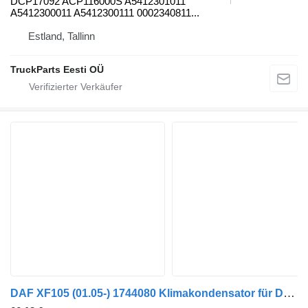
DCP17092 ACP116000S A5412301011
A5412300011 A5412300111 0002340811...
Estland, Tallinn
TruckParts Eesti OÜ
DAF XF105 (01.05-) 1744080 Klimakondensator für DAF XF95, XF105 (2001-2014) Sattelzugmaschine