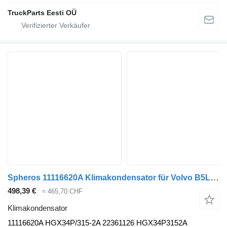
TruckParts Eesti OÜ
Spheros 11116620A Klimakondensator für Volvo B5LH, B0E (2008-) Bus
498,39 €
≈ 465,70 CHF
Klimakondensator
11116620A HGX34P/315-2A 22361126 HGX34P3152A