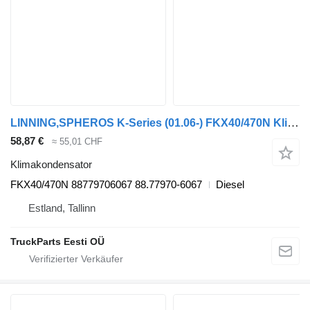
LINNING,SPHEROS K-Series (01.06-) FKX40/470N Klimakondensator für Scania K,N,F-series bus (2006-)
58,87 €
≈ 55,01 CHF
Klimakondensator
FKX40/470N 88779706067 88.77970-6067
Diesel
Estland, Tallinn
TruckParts Eesti OÜ