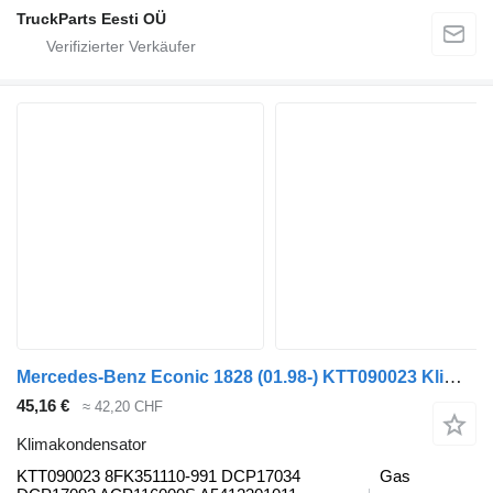
TruckParts Eesti OÜ
Mercedes-Benz Econic 1828 (01.98-) KTT090023 Klimakondensator für Mercedes-Benz Econic (1998-2014) Sattelzugmaschine
45,16 €
≈ 42,20 CHF
Klimakondensator
KTT090023 8FK351110-991 DCP17034
Gas