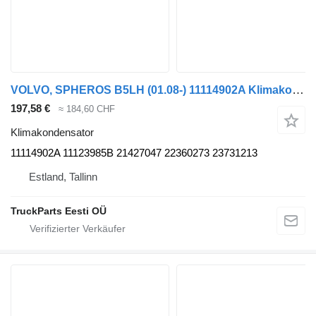
VOLVO, SPHEROS B5LH (01.08-) 11114902A Klimakondensator für Volvo B5LH, B0E (2008-) Bus
197,58 €
≈ 184,60 CHF
Klimakondensator
11114902A 11123985B 21427047 22360273 23731213
Estland, Tallinn
TruckParts Eesti OÜ