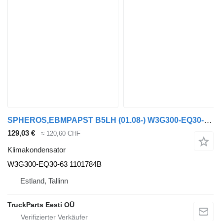
SPHEROS,EBMPAPST B5LH (01.08-) W3G300-EQ30-63 Klimakondensator für Volvo B5LH, B0E (2008-) Bus
129,03 €
≈ 120,60 CHF
Klimakondensator
W3G300-EQ30-63 1101784B
Estland, Tallinn
TruckParts Eesti OÜ