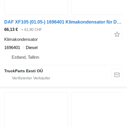
DAF XF105 (01.05-) 1696401 Klimakondensator für DAF XF95, XF105 (2001-2014) Sattelzugmaschine
66,13 €
≈ 61,80 CHF
Klimakondensator
1696401
Diesel
Estland, Tallinn
TruckParts Eesti OÜ