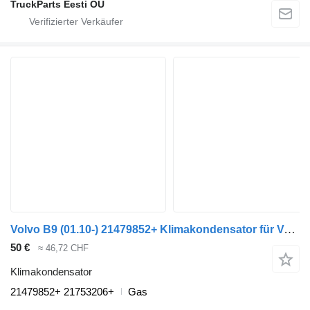
TruckParts Eesti OÜ
Volvo B9 (01.10-) 21479852+ Klimakondensator für Volvo B6, B7, B9, B10, B12 bus (1978-2011)
50 €
≈ 46,72 CHF
Klimakondensator
21479852+ 21753206+
Gas