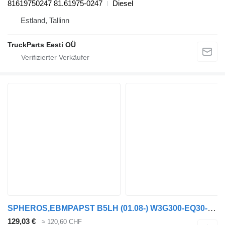
81619750247 81.61975-0247
Diesel
Estland, Tallinn
TruckParts Eesti OÜ
SPHEROS,EBMPAPST B5LH (01.08-) W3G300-EQ30-63 Klimakondensator für Volvo B5LH, B0E (2008-) Bus
129,03 €
≈ 120,60 CHF