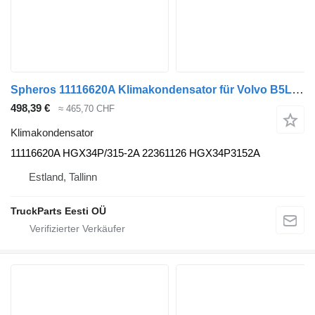
Spheros 11116620A Klimakondensator für Volvo B5LH, B0E (2008-) Bus
498,39 €
≈ 465,70 CHF
Klimakondensator
11116620A HGX34P/315-2A 22361126 HGX34P3152A
Estland, Tallinn
TruckParts Eesti OÜ