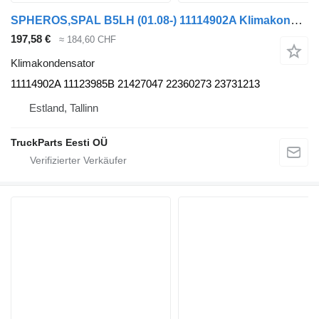
SPHEROS,SPAL B5LH (01.08-) 11114902A Klimakondensator für Volvo B5LH, B0E (2008-) Bus
197,58 €
≈ 184,60 CHF
Klimakondensator
11114902A 11123985B 21427047 22360273 23731213
Estland, Tallinn
TruckParts Eesti OÜ