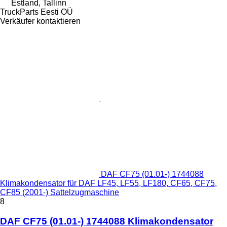
Estland, Tallinn
TruckParts Eesti OÜ
Verkäufer kontaktieren
DAF CF75 (01.01-) 1744088
Klimakondensator für DAF LF45, LF55, LF180, CF65, CF75,
CF85 (2001-) Sattelzugmaschine
8
DAF CF75 (01.01-) 1744088 Klimakondensator