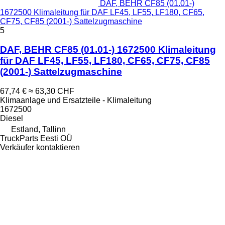
DAF, BEHR CF85 (01.01-)
1672500 Klimaleitung für DAF LF45, LF55, LF180, CF65,
CF75, CF85 (2001-) Sattelzugmaschine
5
DAF, BEHR CF85 (01.01-) 1672500 Klimaleitung
für DAF LF45, LF55, LF180, CF65, CF75, CF85
(2001-) Sattelzugmaschine
67,74 €
≈ 63,30 CHF
Klimaanlage und Ersatzteile - Klimaleitung
1672500
Diesel
Estland, Tallinn
TruckParts Eesti OÜ
Verkäufer kontaktieren