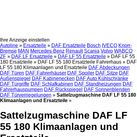
Ihre Anzeige einstellen
Autoline
»
Ersatzteile
»
DAF Ersatzteile
Bosch
IVECO
Knorr-
Bremse
MAN
Mercedes-Benz
Renault
Scania
Volvo
WABCO
ZF
»
DAF LF Ersatzteile
»
DAF LF 55 Ersatzteile
»
DAF LF 55
180 Ersatzteile
»
DAF LF 55 180 Ersatzteile Fahrerhaus
»
DAF
LF 55 180 Klimaanlagen und Ersatzteile
DAF Abdeckungen
DAF Türen
DAF Fahrerhäuser
DAF Spoiler
DAF Sitze
DAF
Außenspiegel
DAF Kabinenecken
DAF Auto Kühlschränke
DAF Türgriffe
DAF Schlafkabinen
DAF Standheizungen
DAF
Fahrerhauspumpen
DAF Rückspiegel
DAF Sonnenblenden
DAF Türverriegelungen
»
Sattelzugmaschine DAF LF 55 180
Klimaanlagen und Ersatzteile
»
Sattelzugmaschine DAF LF
55 180 Klimaanlagen und