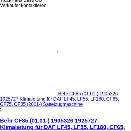
TruckParts Eesti OÜ
Verkäufer kontaktieren
Behr CF85 (01.01-) 1905326
1925727 Klimaleitung für DAF LF45, LF55, LF180, CF65,
CF75, CF85 (2001-) Sattelzugmaschine
5
Behr CF85 (01.01-) 1905326 1925727
Klimaleitung für DAF LF45, LF55, LF180, CF65,