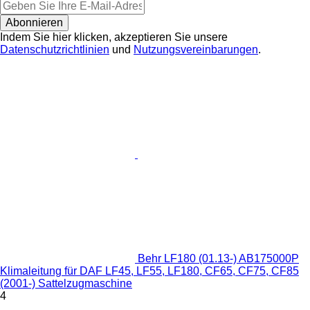
Abonnieren
Indem Sie hier klicken, akzeptieren Sie unsere
Datenschutzrichtlinien
und
Nutzungsvereinbarungen
.
Behr LF180 (01.13-) AB175000P
Klimaleitung für DAF LF45, LF55, LF180, CF65, CF75, CF85
(2001-) Sattelzugmaschine
4