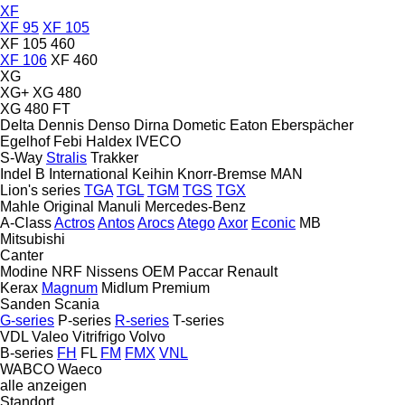
XF
XF 95
XF 105
XF 105 460
XF 106
XF 460
XG
XG+
XG 480
XG 480 FT
Delta
Dennis
Denso
Dirna
Dometic
Eaton
Eberspächer
Egelhof
Febi
Haldex
IVECO
S-Way
Stralis
Trakker
Indel B
International
Keihin
Knorr-Bremse
MAN
Lion's series
TGA
TGL
TGM
TGS
TGX
Mahle Original
Manuli
Mercedes-Benz
A-Class
Actros
Antos
Arocs
Atego
Axor
Econic
MB
Mitsubishi
Canter
Modine
NRF
Nissens
OEM
Paccar
Renault
Kerax
Magnum
Midlum
Premium
Sanden
Scania
G-series
P-series
R-series
T-series
VDL
Valeo
Vitrifrigo
Volvo
B-series
FH
FL
FM
FMX
VNL
WABCO
Waeco
alle anzeigen
Standort