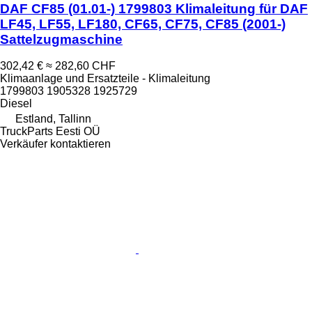
DAF CF85 (01.01-) 1799803 Klimaleitung für DAF
LF45, LF55, LF180, CF65, CF75, CF85 (2001-)
Sattelzugmaschine
302,42 €
≈ 282,60 CHF
Klimaanlage und Ersatzteile - Klimaleitung
1799803 1905328 1925729
Diesel
Estland, Tallinn
TruckParts Eesti OÜ
Verkäufer kontaktieren