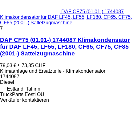
DAF CF75 (01.01-) 1744087
Klimakondensator für DAF LF45, LF55, LF180, CF65, CF75,
CF85 (2001-) Sattelzugmaschine
7
DAF CF75 (01.01-) 1744087 Klimakondensator
für DAF LF45, LF55, LF180, CF65, CF75, CF85
(2001-) Sattelzugmaschine
79,03 €
≈ 73,85 CHF
Klimaanlage und Ersatzteile - Klimakondensator
1744087
Diesel
Estland, Tallinn
TruckParts Eesti OÜ
Verkäufer kontaktieren