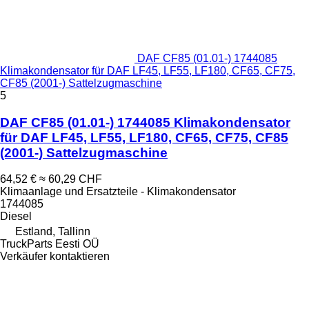
DAF CF85 (01.01-) 1744085
Klimakondensator für DAF LF45, LF55, LF180, CF65, CF75,
CF85 (2001-) Sattelzugmaschine
5
DAF CF85 (01.01-) 1744085 Klimakondensator
für DAF LF45, LF55, LF180, CF65, CF75, CF85
(2001-) Sattelzugmaschine
64,52 €
≈ 60,29 CHF
Klimaanlage und Ersatzteile - Klimakondensator
1744085
Diesel
Estland, Tallinn
TruckParts Eesti OÜ
Verkäufer kontaktieren