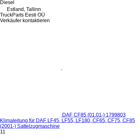
Diesel
Estland, Tallinn
TruckParts Eesti OÜ
Verkäufer kontaktieren
DAF CF85 (01.01-) 1799803
Klimaleitung für DAF LF45, LF55, LF180, CF65, CF75, CF85
(2001-) Sattelzugmaschine
11