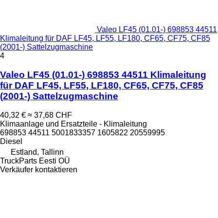
Valeo LF45 (01.01-) 698853 44511
Klimaleitung für DAF LF45, LF55, LF180, CF65, CF75, CF85
(2001-) Sattelzugmaschine
4
Valeo LF45 (01.01-) 698853 44511 Klimaleitung
für DAF LF45, LF55, LF180, CF65, CF75, CF85
(2001-) Sattelzugmaschine
40,32 €
≈ 37,68 CHF
Klimaanlage und Ersatzteile - Klimaleitung
698853 44511 5001833357 1605822 20559995
Diesel
Estland, Tallinn
TruckParts Eesti OÜ
Verkäufer kontaktieren